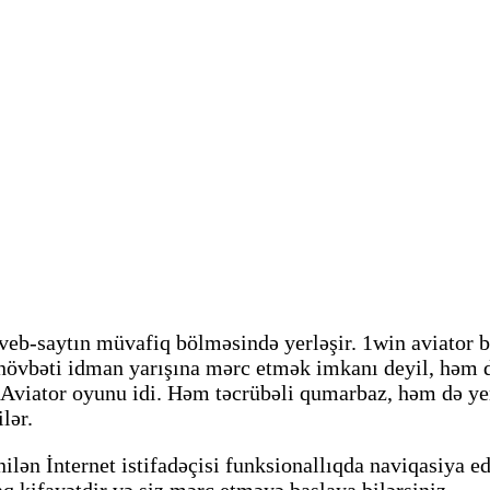
veb-saytın müvafiq bölməsində yerləşir. 1win aviator 
kcə növbəti idman yarışına mərc etmək imkanı deyil, hə
ri Aviator oyunu idi. Həm təcrübəli qumarbaz, həm də y
lər.
lən İnternet istifadəçisi funksionallıqda naviqasiya ed
kifayətdir və siz mərc etməyə başlaya bilərsiniz.