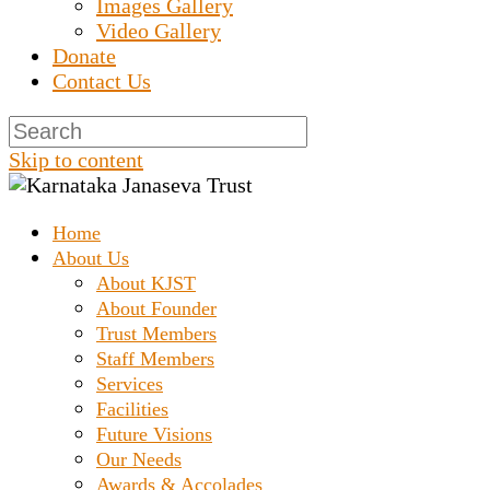
Images Gallery
Video Gallery
Donate
Contact Us
Skip to content
Home
Prashanth Chakravarthy Destitute Home
Karnataka Janaseva Trus
About Us
About KJST
About Founder
Trust Members
Staff Members
Services
Facilities
Future Visions
Our Needs
Awards & Accolades