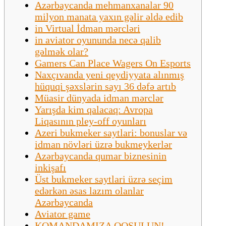
Azərbaycanda mehmanxanalar 90
milyon manata yaxın gəlir əldə edib
in Virtual İdman mərcləri
in aviator oyununda necə qalib
gəlmək olar?
Gamers Can Place Wagers On Esports
Naxçıvanda yeni qeydiyyata alınmış
hüquqi şəxslərin sayı 36 dəfə artıb
Müasir dünyada idman mərclər
Yarışda kim qalacaq: Avropa
Liqasının pley-off oyunları
Azeri bukmeker saytlari: bonuslar və
idman növləri üzrə bukmeykerlər
Azərbaycanda qumar biznesinin
inkişafı
Üst bukmeker saytlari üzrə seçim
edərkən əsas lazım olanlar
Azərbaycanda
Aviator game
KOMANDAMIZA QOŞULUN!