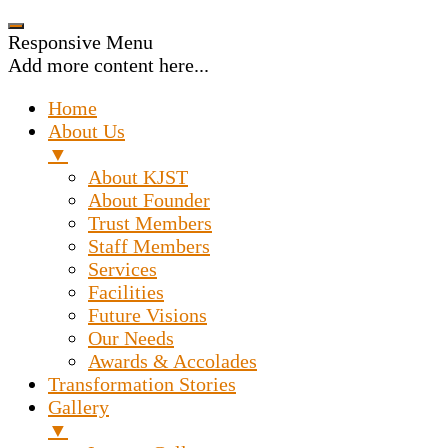
Responsive Menu
Add more content here...
Home
About Us
▼
About KJST
About Founder
Trust Members
Staff Members
Services
Facilities
Future Visions
Our Needs
Awards & Accolades
Transformation Stories
Gallery
▼