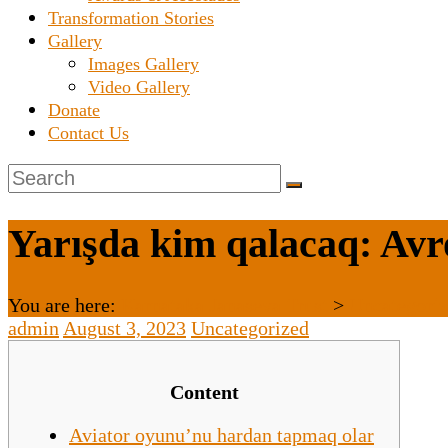
Transformation Stories
Gallery
Images Gallery
Video Gallery
Donate
Contact Us
Yarışda kim qalacaq: Avro
You are here:
Karnataka Janaseva Trust
>
Uncategori
admin
August 3, 2023
Uncategorized
Content
Aviator oyunu’nu hardan tapmaq olar