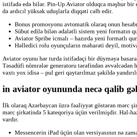
istifadə edə bilər. Pin-Up Aviator olduqca məşhur bir 
də ardıcıl yüksək uduşlarla diqqəti cəlb edir.
Bonus promosyonu avtomatik olaraq onun hesabı
Sübut edilə bilən ədalətli sistem yeni formatın qu
Aviator Spribe icmalı – hazırda yeni formatlı qu
Həlledici rolu oyunçuların məharəti deyil, motiv
Aviator oyunu hər turda istifadəçi bir düyməyə basar
Təsadüfi nömrələr generatoru tərəfindən əvvəlcədən h
vaxtı yox idisə – pul geri qaytarılmaz şəkildə yandırıl
in aviator oyununda necə qalib gə
İlk olaraq Azərbaycan üzrə fəaliyyət göstərən mərc ş
mərc şirkətində 5 kateqoriya üçün verilmişdir. Hal-haz
vardır.
Messencerin iPad üçün olan versiyasının nə zam