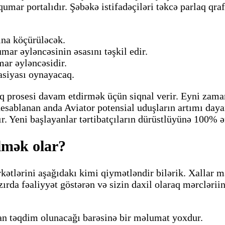
qumar portalıdır. Şəbəkə istifadəçiləri təkcə parlaq qra
na köçürüləcək.
mar əyləncəsinin əsasını təşkil edir.
mar əyləncəsidir.
asiyası oynayacaq.
aq prosesi davam etdirmək üçün siqnal verir. Eyni zama
esablanan anda Aviator potensial uduşların artımı day
ır. Yeni başlayanlar tərtibatçıların dürüstlüyünə 100% ə
lmək olar?
irkətlərini aşağıdakı kimi qiymətləndir bilərik. Xalla
ırda fəaliyyət göstərən və sizin daxil olaraq mərcləriin
an təqdim olunacağı barəsinə bir məlumat yoxdur.