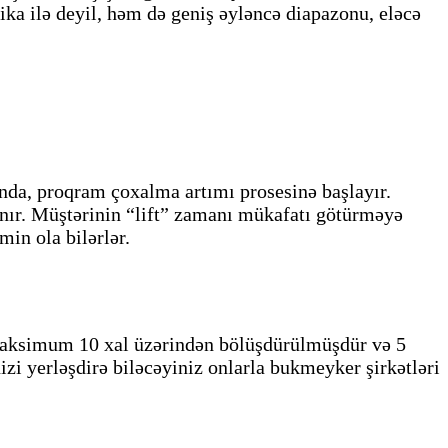
fika ilə deyil, həm də geniş əyləncə diapazonu, eləcə
nda, proqram çoxalma artımı prosesinə başlayır.
anır. Müştərinin “lift” zamanı mükafatı götürməyə
min ola bilərlər.
r maksimum 10 xal üzərindən bölüşdürülmüşdür və 5
izi yerləşdirə biləcəyiniz onlarla bukmeyker şirkətləri