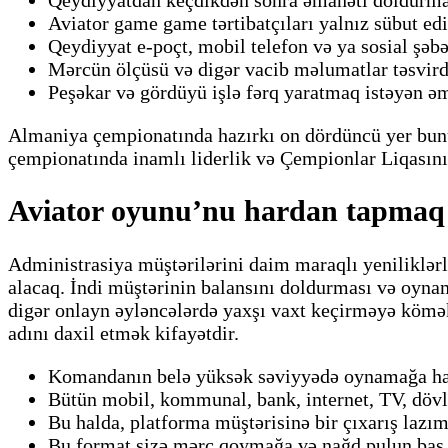
Aviator game game tərtibatçıları yalnız sübut edi
Qeydiyyat e-poçt, mobil telefon və ya sosial şəbək
Mərcün ölçüsü və digər vacib məlumatlar təsvird
Peşəkar və gördüyü işlə fərq yaratmaq istəyən ə
Almaniya çempionatında hazırkı on dördüncü yer bunun 
çempionatında inamlı liderlik və Çempionlar Liqasın
Aviator oyunu’nu hardan tapmaq 
Administrasiya müştərilərini daim maraqlı yeniliklərlə
alacaq. İndi müştərinin balansını doldurması və oyna
digər onlayn əyləncələrdə yaxşı vaxt keçirməyə kömək
adını daxil etmək kifayətdir.
Komandanın belə yüksək səviyyədə oynamağa haz
Bütün mobil, kommunal, bank, internet, TV, dövlə
Bu halda, platforma müştərisinə bir çıxarış lazım
Bu format sizə mərc qoymağa və nağd pulun baş v