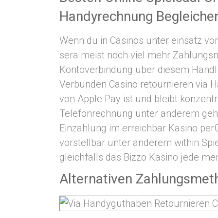
Handyrechnung Begleichen
Wenn du in Casinos unter einsatz von
sera meist noch viel mehr Zahlungs
Kontoverbindung über diesem Handl
Verbunden Casino retournieren via 
von Apple Pay ist und bleibt konzentr
Telefonrechnung unter anderem geht 
Einzahlung im erreichbar Kasino perGo
vorstellbar unter anderem within Spi
gleichfalls das Bizzo Kasino jede men
Alternativen Zahlungsme