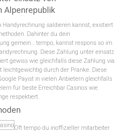
 Alpenrepublik
 Handyrechnung saldieren kannst, existiert
methoden. Dahinter du dein
ung gemein… tempo, kannst respons so im
Handyrechnung. Diese Zahlung unter einsatz
iert gewiss wie gleichfalls diese Zahlung via
leichtgewichtig durch der Pranke. Diese
ogle Payist in vielen Anbietern gleichfalls
elern für beste Erreichbar Casinos wie
ge respektiert.
thoden
Oft tempo du inoffizieller mitarbeiter