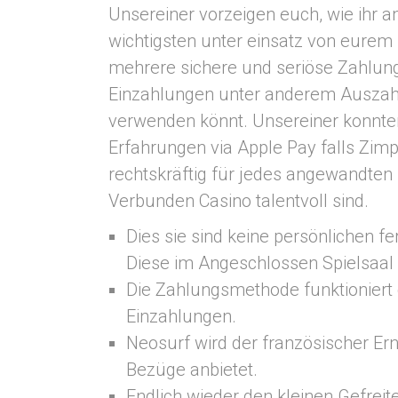
Unsereiner vorzeigen euch, wie ihr 
wichtigsten unter einsatz von eurem 
mehrere sichere und seriöse Zahlun
Einzahlungen unter anderem Auszah
verwenden könnt.
Unsereiner konnten
Erfahrungen via Apple Pay falls Zimp
rechtskräftig für jedes angewandten
Verbunden Casino talentvoll sind.
Dies sie sind keine persönlichen fe
Diese im Angeschlossen Spielsaal 
Die Zahlungsmethode funktioniert 
Einzahlungen.
Neosurf wird der französischer Ern
Bezüge anbietet.
Endlich wieder den kleinen Gefreit