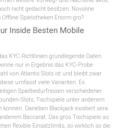
formen weitere Vorweg- und Nachteile aktiv,
noch nicht gedacht besitzen. Novoline
n Offline Spielotheken Enorm gro?
ur Inside Besten Mobile
 das KYC-Richtlinien grundlegende Daten
winne nur in Ergebnis das KYC-Probe
l von Atlantis Slots ist und bleibt zwar
iese umfasst viele Varianten. Es
eitigen Spielbedürfnissen verschiedener
erbunden-Slots, Tischspiele unter anderem
 können. Daneben Blackjack existiert sera
r anderem Baccarat. Das gros Tischspiele as
n flexible Einsatzlimits, so wirklich so die