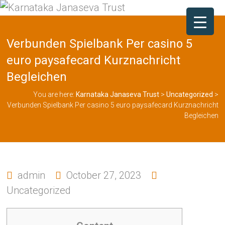
Verbunden Spielbank Per casino 5
euro paysafecard Kurznachricht
Begleichen
You are here:
Karnataka Janaseva Trust
>
Uncategorized
>
Verbunden Spielbank Per casino 5 euro paysafecard Kurznachricht
Begleichen
admin
October 27, 2023
Uncategorized