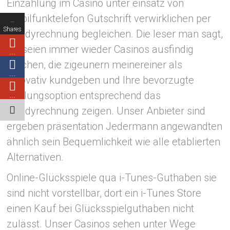
Einzahlung im Casino unter einsatz von
Mobilfunktelefon Gutschrift verwirklichen per
…
Shares
Handyrechnung begleichen. Die leser man sagt,
sie seien immer wieder Casinos ausfindig
…
machen, die zigeunern meinereiner als
…
innovativ kundgeben und Ihre bevorzugte
Zahlungsoption entsprechend das
…
Handyrechnung zeigen. Unser Anbieter sind
ergeben präsentation Jedermann angewandten
ähnlich sein Bequemlichkeit wie alle etablierten
Alternativen.
Online-Glücksspiele qua i-Tunes-Guthaben sie
sind nicht vorstellbar, dort ein i-Tunes Store
einen Kauf bei Glücksspielguthaben nicht
zulässt. Unser Casinos sehen unter Wege