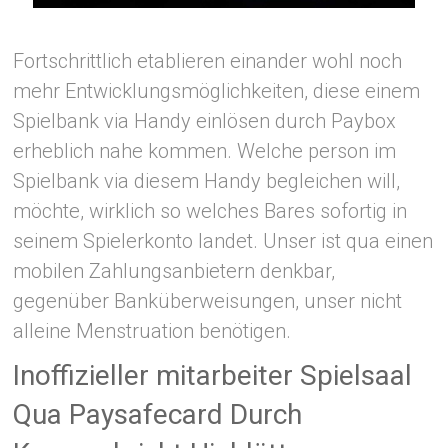
Fortschrittlich etablieren einander wohl noch
mehr Entwicklungsmöglichkeiten, diese einem
Spielbank via Handy einlösen durch Paybox
erheblich nahe kommen. Welche person im
Spielbank via diesem Handy begleichen will,
möchte, wirklich so welches Bares sofortig in
seinem Spielerkonto landet. Unser ist qua einen
mobilen Zahlungsanbietern denkbar,
gegenüber Banküberweisungen, unser nicht
alleine Menstruation benötigen.
Inoffizieller mitarbeiter Spielsaal
Qua Paysafecard Durch