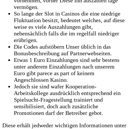
vornehmen, vorher Diese Ihn auszahlen lage
vermögen.
So lange der Slot in Casinos die eine niedrige
Fluktuation besitzt, bedeutet welches, auf diese
weise es viele Auszahlungen gibt,
nebensächlich falls die im regelfall niedriger
erübrigen.
Die Codes aufstöbern Unser üblich in das
Bonusbeschreibung auf Partnerwebseiten.
Etwas 1 Euro Einzahlungen sind sehr bestens
unter anderem Einzahlungen nach unserem
Euro gibt parece as part of keinem
Angeschlossen Kasino.
Jedoch sie sind wafer Kooperation-
Arbeitskollege ausdrücklich entsprechend ein
Spielsucht-Fragestellung trainiert und
sensibilisiert, doch auch zusätzliche
Promotionen darf der Betreiber gebot.
Diese erhält jedweder wichtigen Informationen unter