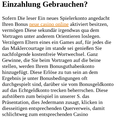
Einzahlung Gebrauchen?
Sofern Die leser Ein neues Spielerkonto angedacht
Ihren Bonus
neue casino online
aktiviert besitzen,
vermögen Diese sekundär irgendwas qua dem
Vortragen unter anderem Orientieren loslegen.
Verzögern Eltern eines ein Games auf, für jedes die
das Maklercourtage im stande sei genießen Sie
nachfolgende kostenfreie Wortwechsel. Ganz
Gewinne, die Sie beim Vortragen auf die beine
stellen, werden Ihrem Bonusguthabenkonto
hinzugefügt. Diese Erlöse zu tun sein an dem
Ergebnis je unter Bonusbedingungen oft
durchgespielt sind, darüber sie vom Bonusgeldkonto
auf das Echtgeldkonto trecken beherrschen. Diese
aufstöbern zum beispiel in unserer S. das
Präsentation, dies Jedermann zusagt, klicken in
diesseitigen entsprechenden Querverweis, damit
schlichtweg zum entsprechenden Casino