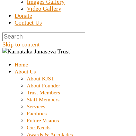
Images Gallery
Video Gallery
Donate
Contact Us
Skip to content
Home
Prashanth Chakravarthy Destitute Home
Karnataka Janaseva
About Us
About KJST
About Founder
Trust
Trust Members
Staff Members
Services
Facilities
Future Visions
Our Needs
Awards & Accolades