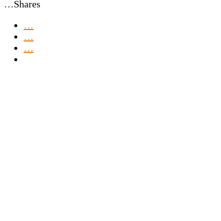
…
Shares
…
…
…