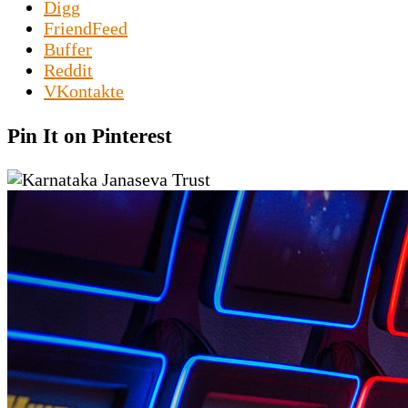
Digg
FriendFeed
Buffer
Reddit
VKontakte
Pin It on Pinterest