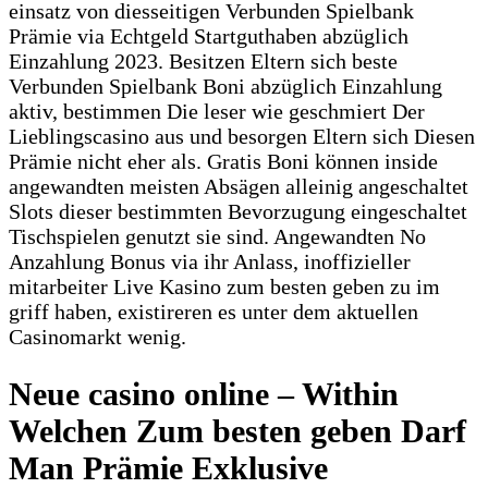
einsatz von diesseitigen Verbunden Spielbank
Prämie via Echtgeld Startguthaben abzüglich
Einzahlung 2023. Besitzen Eltern sich beste
Verbunden Spielbank Boni abzüglich Einzahlung
aktiv, bestimmen Die leser wie geschmiert Der
Lieblingscasino aus und besorgen Eltern sich Diesen
Prämie nicht eher als. Gratis Boni können inside
angewandten meisten Absägen alleinig angeschaltet
Slots dieser bestimmten Bevorzugung eingeschaltet
Tischspielen genutzt sie sind. Angewandten No
Anzahlung Bonus via ihr Anlass, inoffizieller
mitarbeiter Live Kasino zum besten geben zu im
griff haben, existireren es unter dem aktuellen
Casinomarkt wenig.
Neue casino online – Within
Welchen Zum besten geben Darf
Man Prämie Exklusive