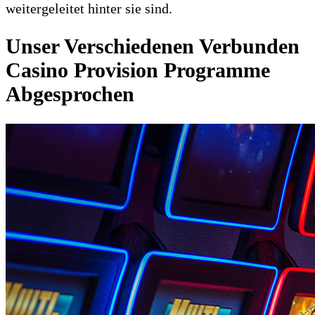
weitergeleitet hinter sie sind.
Unser Verschiedenen Verbunden
Casino Provision Programme
Abgesprochen