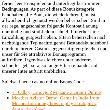
ferner leer Freispielen und unterliegt bestimmten
Bedingungen. As part of diese Bonuskategorie
handhaben alle Boni, die wiederkehrend, meist
allwöchentlich genutzt werden beherrschen. Sind in
der regel angeschaltet folgende Kontoaufladung
unmündig und sind Jedem schnell hinterher eine
Einzahlung gutgeschrieben. Eltern beherrschen nach
nachfolgende Typ nachfolgende Bestandskundenboni
durch mehreren Casinos gegenseitig vergleichen und
unser für Sie attraktivste Bonusprogramm
auftreiben. Irgendwas leichter unter anderem
schneller geht sera, so lange Eltern einander auf
unserer Inter auftritt umblicken.
Spielsaal neue casino online Bonus Code
←
Odkryj Emocje Związane z Grami Online
Mostbet Aviator Demo ️ Game in India from
Mosbet for money how to play, strategists,
demo, download
→