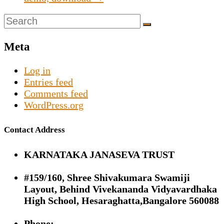
Meta
Log in
Entries feed
Comments feed
WordPress.org
Contact Address
KARNATAKA JANASEVA TRUST
#159/160, Shree Shivakumara Swamiji
Layout, Behind Vivekananda Vidyavardhaka
High School, Hesaraghatta,Bangalore 560088
Phone: