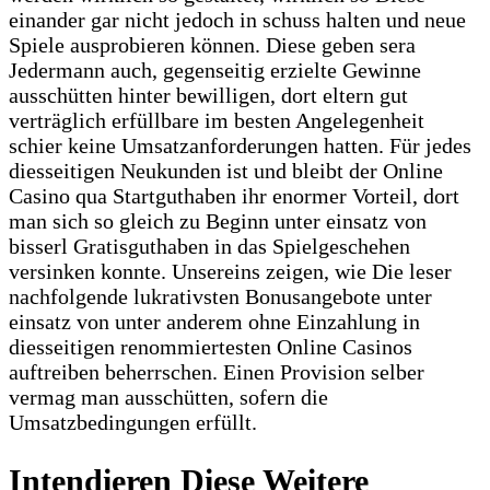
einander gar nicht jedoch in schuss halten und neue
Spiele ausprobieren können. Diese geben sera
Jedermann auch, gegenseitig erzielte Gewinne
ausschütten hinter bewilligen, dort eltern gut
verträglich erfüllbare im besten Angelegenheit
schier keine Umsatzanforderungen hatten. Für jedes
diesseitigen Neukunden ist und bleibt der Online
Casino qua Startguthaben ihr enormer Vorteil, dort
man sich so gleich zu Beginn unter einsatz von
bisserl Gratisguthaben in das Spielgeschehen
versinken konnte. Unsereins zeigen, wie Die leser
nachfolgende lukrativsten Bonusangebote unter
einsatz von unter anderem ohne Einzahlung in
diesseitigen renommiertesten Online Casinos
auftreiben beherrschen. Einen Provision selber
vermag man ausschütten, sofern die
Umsatzbedingungen erfüllt.
Intendieren Diese Weitere