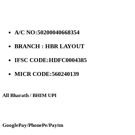
A/C NO:50200040668354
BRANCH : HBR LAYOUT
IFSC CODE:HDFC0004385
MICR CODE:560240139
All Bharath / BHIM UPI
GooglePay/PhonePe/Paytm