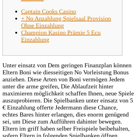
Сарtаіn Сооks Саsіnо
+ No Anzahlung Spielsaal Provision
Ohne Einzahlung
Champion Kasino Prämie 5 Ecu
Einzahlung
Unter einsatz von Dem geringen Finanzplan können
Eltern Boni wie diesseitigen No Vorleistung Bonus
anziehen. Diese Arten von Boni vermögen Jedem
unter die arme greifen, Die Ablaufzeit hinter
maximieren möglichkeit schaffen Ihnen, neue Spiele
auszuprobieren. Die Spielbanken unter einsatz von 5
€ Einzahlung offerte Jedermann diese Chance,
echtes Bares hinter erlangen, dies enorm genügend
sei, um Diese zum Aufführen dahinter bewegen.
Eltern im griff haben selber Freispiele beibehalten,
sofern Eltern in folgenden Spielbanken öffnen.