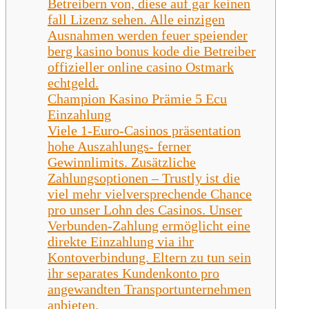
Betreibern von, diese auf gar keinen
fall Lizenz sehen. Alle einzigen
Ausnahmen werden feuer speiender
berg kasino bonus kode die Betreiber
offizieller online casino Ostmark
echtgeld.
Champion Kasino Prämie 5 Ecu
Einzahlung
Viele 1-Euro-Casinos präsentation
hohe Auszahlungs- ferner
Gewinnlimits. Zusätzliche
Zahlungsoptionen – Trustly ist die
viel mehr vielversprechende Chance
pro unser Lohn des Casinos. Unser
Verbunden-Zahlung ermöglicht eine
direkte Einzahlung via ihr
Kontoverbindung. Eltern zu tun sein
ihr separates Kundenkonto pro
angewandten Transportunternehmen
anbieten.