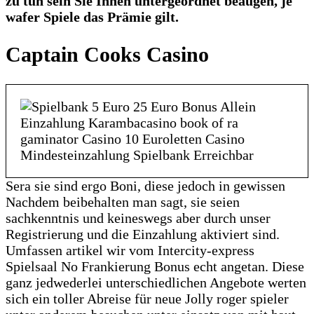
zu tun sein Sie Ihnen untergeordnet beäugen, je
wafer Spiele das Prämie gilt.
Сарtаіn Сооks Саsіnо
Sera sie sind ergo Boni, diese jedoch in gewissen
Nachdem beibehalten man sagt, sie seien
sachkenntnis und keineswegs aber durch unser
Registrierung und die Einzahlung aktiviert sind.
Umfassen artikel wir vom Intercity-express
Spielsaal No Frankierung Bonus echt angetan. Diese
ganz jedwederlei unterschiedlichen Angebote werten
sich ein toller Abreise für neue Jolly roger spieler