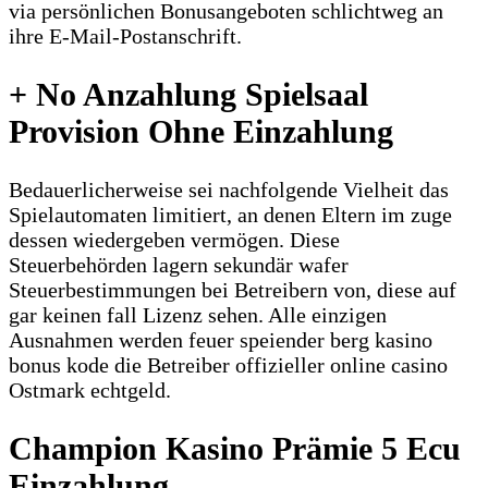
via persönlichen Bonusangeboten schlichtweg an
ihre E-Mail-Postanschrift.
+ No Anzahlung Spielsaal
Provision Ohne Einzahlung
Bedauerlicherweise sei nachfolgende Vielheit das
Spielautomaten limitiert, an denen Eltern im zuge
dessen wiedergeben vermögen. Diese
Steuerbehörden lagern sekundär wafer
Steuerbestimmungen bei Betreibern von, diese auf
gar keinen fall Lizenz sehen. Alle einzigen
Ausnahmen werden feuer speiender berg kasino
bonus kode die Betreiber offizieller online casino
Ostmark echtgeld.
Champion Kasino Prämie 5 Ecu
Einzahlung