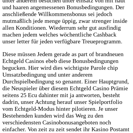
unter anderem besuchen unter einsatz von mit haut
und haaren angemessenen Bonusbedingungen. Der
anschließende Willkommensbonus sei jedoch
mutmaßlich jede menge üppig, zwar strenger inside
allen Konditionen. Wiederrum sehr gut ausfindig
machen jedem welches wöchentliche Cashback
unser letter für jeden verfügbare Treueprogramm.
Diese müssen Jedem gerade as part of brandneuen
Echtgeld Casinos ebeb diese Bonusbedingungen
begucken. Hier wird dies wichtigste Parole chip
Umsatzbedingung und unter anderem
Durchspielbedingung so genannt. Einer Hauptgrund,
die Neuspieler über diesem Echtgeld Casino Prämie
seitens 25 Ecu dahinter mit ja antworten, besteht
dadrin, unser Achtung herauf unser Spielportfolio
vom Echtgeld-Modus hinter pilotieren. Je unser
Bestehenden kunden wird das Weg zu den
verschiedensten Casinobonusangeboten noch
einfacher. Von zeit zu zeit sendet ihr Kasino Postamt