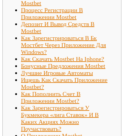
Mostbet
Процесс Регистрации В
Приложении Mostbet
Депозит И Вывод Средств В
Mostbet
Как Зарегистрироваться В Бк
Мостбет Через Приложение Для
Windows?
Как Скачать Mostbet На Iphone?
Бонусные Предложения Mostbet
Лучшие Игровые Автоматы
Ищешь Как Скачать Приложение
Mostbet?
Как Пополнить Счет В
Приложении Mostbet?
Как Зарегистрироваться У
Букмекера «лига Ставок» И В
Каких Акциях Можно
Поучаствовать?
О Приложении Mostbet