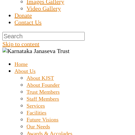
Images Gallery
Video Gallery
Donate
Contact Us
Skip to content
Home
Prashanth Chakravarthy Destitute Home
Karnataka Janaseva Trus
About Us
About KJST
About Founder
Trust Members
Staff Members
Services
Facilities
Future Visions
Our Needs
Awards & Accolades