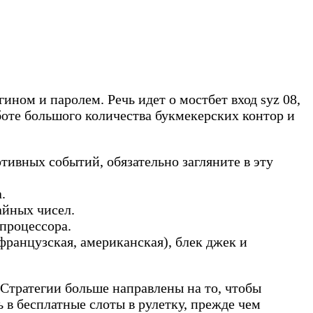
ном и паролем. Речь идет о мостбет вход syz 08,
аботе большого количества букмекерских контор и
тивных событий, обязательно загляните в эту
.
айных чисел.
 процессора.
французская, американская), блек джек и
 Стратегии больше направлены на то, чтобы
 в бесплатные слоты в рулетку, прежде чем