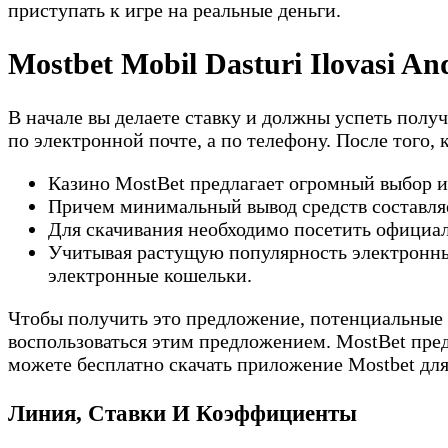
приступать к игре на реальные деньги.
Mostbet Mobil Dasturi Ilovasi An
В начале вы делаете ставку и должны успеть получ
по электронной почте, а по телефону. После того,
Казино MostBet предлагает огромный выбор и
Причем минимальный вывод средств составляе
Для скачивания необходимо посетить официал
Учитывая растущую популярность электронных
электронные кошельки.
Чтобы получить это предложение, потенциальные и
воспользоваться этим предложением. MostBet пред
можете бесплатно скачать приложение Mostbet для
Линия, Ставки И Коэффициенты