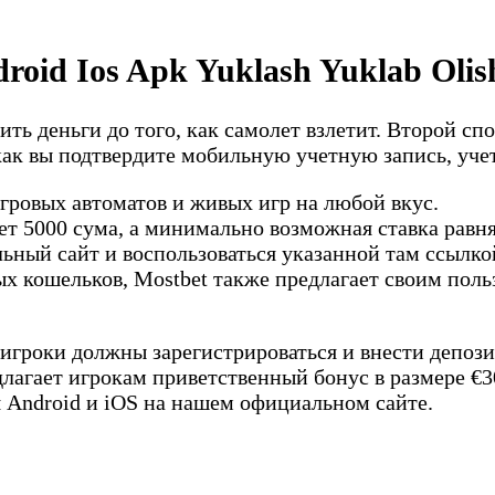
droid Ios Apk Yuklash Yuklab Olis
ить деньги до того, как самолет взлетит. Второй с
 как вы подтвердите мобильную учетную запись, учет
гровых автоматов и живых игр на любой вкус.
т 5000 сума, а минимально возможная ставка равн
ьный сайт и воспользоваться указанной там ссылко
 кошельков, Mostbet также предлагает своим поль
гроки должны зарегистрироваться и внести депозит
лагает игрокам приветственный бонус в размере €3
 Android и iOS на нашем официальном сайте.