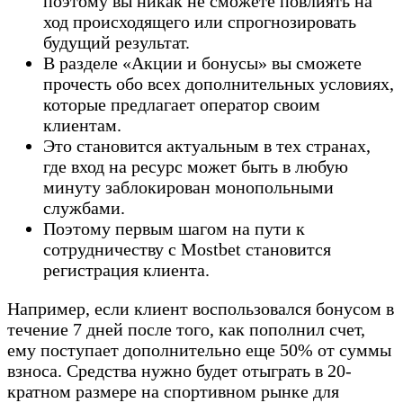
поэтому вы никак не сможете повлиять на
ход происходящего или спрогнозировать
будущий результат.
В разделе «Акции и бонусы» вы сможете
прочесть обо всех дополнительных условиях,
которые предлагает оператор своим
клиентам.
Это становится актуальным в тех странах,
где вход на ресурс может быть в любую
минуту заблокирован монопольными
службами.
Поэтому первым шагом на пути к
сотрудничеству с Mostbet становится
регистрация клиента.
Например, если клиент воспользовался бонусом в
течение 7 дней после того, как пополнил счет,
ему поступает дополнительно еще 50% от суммы
взноса. Средства нужно будет отыграть в 20-
кратном размере на спортивном рынке для