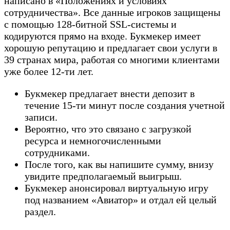
написано в «Положениях и условиях
сотрудничества». Все данные игроков защищены
с помощью 128-битной SSL-системы и
кодируются прямо на входе. Букмекер имеет
хорошую репутацию и предлагает свои услуги в
39 странах мира, работая со многими клиентами
уже более 12-ти лет.
Букмекер предлагает внести депозит в
течение 15-ти минут после создания учетной
записи.
Вероятно, что это связано с загрузкой
ресурса и немногочисленными
сотрудниками.
После того, как вы напишите сумму, внизу
увидите предполагаемый выигрыш.
Букмекер анонсировал виртуальную игру
под названием «Авиатор» и отдал ей целый
раздел.