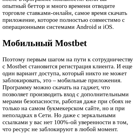
опытный беттор и много времени отводите
торговле ставками-онлайн, самое время скачать
приложение, которое полностью совместимо с
операционными системами Android и iOS.
Мобильный Mostbet
Поэтому первым шагом на пути к сотрудничеству
с Mostbet становится регистрация клиента. И еще
один вариант доступа, который никто не может
заблокировать, это – мобильные приложения.
Программу можно скачать на гаджет, что
позволяет производить вход с дополнительными
мерами безопасности, работая даже при сбоях не
только на самом букмекерском сайте, но и при
неполадках в Сети. Но даже с зеркальными
ссылками у вас нет 100%-ой уверенности в том,
что ресурс не заблокируют в любой момент.