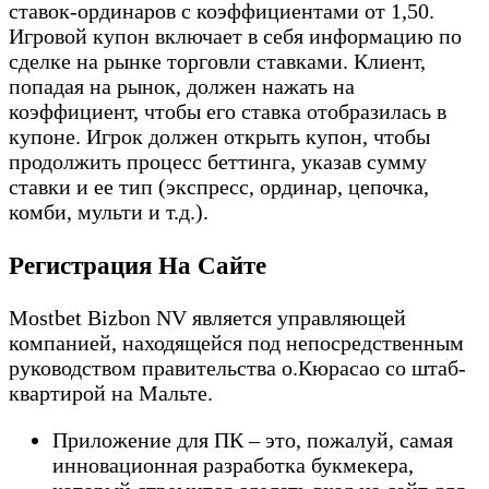
ставок-ординаров с коэффициентами от 1,50.
Игровой купон включает в себя информацию по
сделке на рынке торговли ставками. Клиент,
попадая на рынок, должен нажать на
коэффициент, чтобы его ставка отобразилась в
купоне. Игрок должен открыть купон, чтобы
продолжить процесс беттинга, указав сумму
ставки и ее тип (экспресс, ординар, цепочка,
комби, мульти и т.д.).
Регистрация На Сайте
Mostbet Bizbon NV является управляющей
компанией, находящейся под непосредственным
руководством правительства о.Кюрасао со штаб-
квартирой на Мальте.
Приложение для ПК – это, пожалуй, самая
инновационная разработка букмекера,