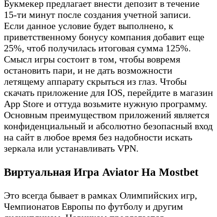
Букмекер предлагает внести депозит в течение
15-ти минут после создания учетной записи.
Если данное условие будет выполнено, к
приветственному бонусу компания добавит еще
25%, чтоб получилась итоговая сумма 125%.
Смысл игры состоит в том, чтобы вовремя
остановить пари, и не дать возможности
летящему аппарату скрыться из глаз. Чтобы
скачать приложение для IOS, перейдите в магазин
App Store и оттуда возьмите нужную программу.
Основным преимуществом приложений является
конфиденциальный и абсолютно безопасный вход
на сайт в любое время без надобности искать
зеркала или устанавливать VPN.
Виртуальная Игра Aviator На Mostbet
Это всегда бывает в рамках Олимпийских игр,
Чемпионатов Европы по футболу и другим