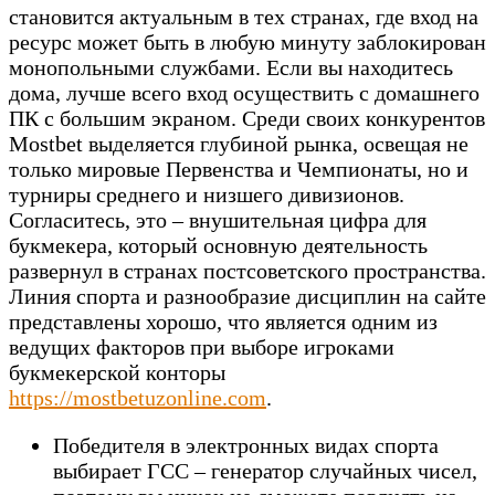
становится актуальным в тех странах, где вход на
ресурс может быть в любую минуту заблокирован
монопольными службами. Если вы находитесь
дома, лучше всего вход осуществить с домашнего
ПК с большим экраном. Среди своих конкурентов
Mostbet выделяется глубиной рынка, освещая не
только мировые Первенства и Чемпионаты, но и
турниры среднего и низшего дивизионов.
Согласитесь, это – внушительная цифра для
букмекера, который основную деятельность
развернул в странах постсоветского пространства.
Линия спорта и разнообразие дисциплин на сайте
представлены хорошо, что является одним из
ведущих факторов при выборе игроками
букмекерской конторы
https://mostbetuzonline.com
.
Победителя в электронных видах спорта
выбирает ГСС – генератор случайных чисел,