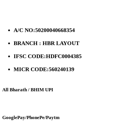
A/C NO:50200040668354
BRANCH : HBR LAYOUT
IFSC CODE:HDFC0004385
MICR CODE:560240139
All Bharath / BHIM UPI
GooglePay/PhonePe/Paytm