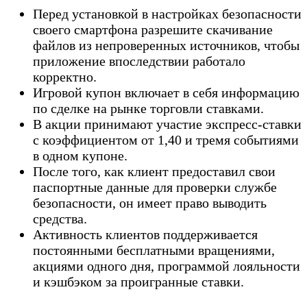
Перед установкой в настройках безопасности
своего смартфона разрешите скачивание
файлов из непроверенных источников, чтобы
приложение впоследствии работало
корректно.
Игровой купон включает в себя информацию
по сделке на рынке торговли ставками.
В акции принимают участие экспресс-ставки
с коэффициентом от 1,40 и тремя событиями
в одном купоне.
После того, как клиент предоставил свои
паспортные данные для проверки службе
безопасности, он имеет право выводить
средства.
Активность клиентов поддерживается
постоянными бесплатными вращениями,
акциями одного дня, программой лояльности
и кэшбэком за проигранные ставки.