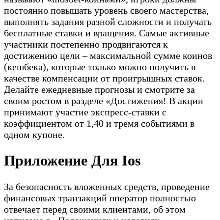
постоянно повышать уровень своего мастерства,
выполнять задания разной сложности и получать
бесплатные ставки и вращения. Самые активные
участники постепенно продвигаются к
достижению цели – максимальной сумме коинов
(кешбека), которые только можно получить в
качестве компенсации от проигрышных ставок.
Делайте ежедневные прогнозы и смотрите за
своим ростом в разделе «Достижения! В акции
принимают участие экспресс-ставки с
коэффициентом от 1,40 и тремя событиями в
одном купоне.
Приложение Для Ios
За безопасность вложенных средств, проведение
финансовых транзакций оператор полностью
отвечает перед своими клиентами, об этом