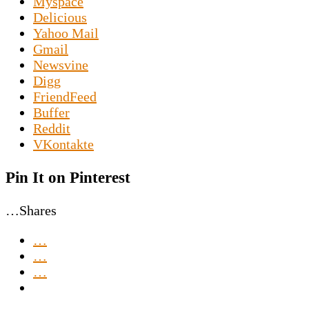
Myspace
need of help who have been abandoned and left
Delicious
behind by their relatives due to their age, health
Yahoo Mail
and mental behavior are happy to receive the
Gmail
latest NHL sports news.
Newsvine
Digg
FriendFeed
Buffer
Reddit
VKontakte
Pin It on Pinterest
…
Shares
…
…
…