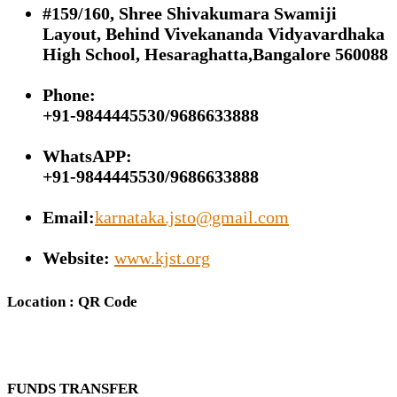
#159/160, Shree Shivakumara Swamiji
Layout, Behind Vivekananda Vidyavardhaka
High School, Hesaraghatta,Bangalore 560088
Phone:
+91-9844445530/9686633888
WhatsAPP:
+91-9844445530/9686633888
Email:
karnataka.jsto@gmail.com
Website:
www.kjst.org
Location : QR Code
FUNDS TRANSFER