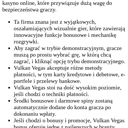
kasyno online, które przywiązuje dużą wagę do
bezpieczeństwa graczy.
Ta firma znana jest z wyjątkowych,
oszałamiających wizualnie gier, które zawierają
innowacyjne funkcje bonusowe i mechanikę
rozgrywki.
Aby zagrać w trybie demonstracyjnym, gracze
muszą po prostu wybrać grę, w którą chcą
zagrać, i kliknąć opcję trybu demonstracyjnego.
Vulkan Vegas akceptuje różne metody
płatności, w tym karty kredytowe i debetowe, e-
portfele i przelewy bankowe.
Vulkan Vegas stoi na dość wysokim poziomie,
jeśli chodzi o techniki płatności.
Środki bonusowe i darmowe spiny zostaną
automatycznie dodane do konta gracza po
dokonaniu wpłaty.
Jeśli chodzi o bonusy i promocje, Vulkan Vegas
bonus oferuje jedne z najlepszych w branży.