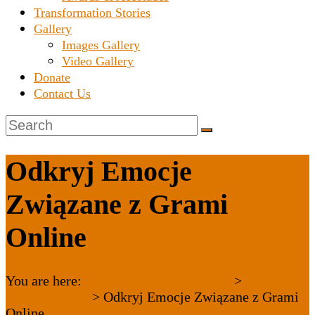
Transformation Stories
Gallery
Images Gallery
Video Gallery
Donate
Contact Us
Odkryj Emocje
Związane z Grami
Online
You are here:
Karnataka Janaseva Trust
>
Uncategorized
>
Odkryj Emocje Związane z Grami
Online