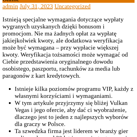
admin
July 31, 2023
Uncategorized
Istnieją specjalne wymagania dotyczące wypłaty
wygranych uzyskanych dzięki bonusom i
promocjom. Nie ma żadnych opłat za wypłatę
jakiejkolwiek kwoty, ale dodatkowa weryfikacja
może być wymagana – przy wypłacie większej
kwoty. Weryfikacja tożsamości może wymagać od
Ciebie przedstawienia oryginalnego dowodu
osobistego, paszportu, rachunków za media lub
paragonów z kart kredytowych.
Istnieje kilka poziomów programu VIP, każdy z
własnymi korzyściami i wymaganiami.
W tym artykule przyjrzymy się bliżej Vulkan
Vegas i jego ofercie, aby dać ci wyobrażenie,
dlaczego jest to jeden z najlepszych wyborów
dla graczy w Polsce.
Ta szwedzka firma jest liderem w branży gier