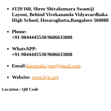
#159/160, Shree Shivakumara Swamiji
Layout, Behind Vivekananda Vidyavardhaka
High School, Hesaraghatta,Bangalore 560088
Phone:
+91-9844445530/9686633888
WhatsAPP:
+91-9844445530/9686633888
Email:
karnataka.jsto@gmail.com
Website:
www.kjst.org
Location : QR Code