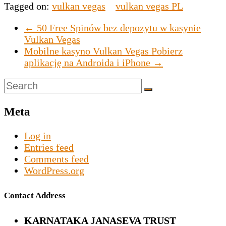
Tagged on:
vulkan vegas
vulkan vegas PL
←
50 Free Spinów bez depozytu w kasynie
Vulkan Vegas
Mobilne kasyno Vulkan Vegas Pobierz
aplikację na Androida i iPhone
→
Meta
Log in
Entries feed
Comments feed
WordPress.org
Contact Address
KARNATAKA JANASEVA TRUST