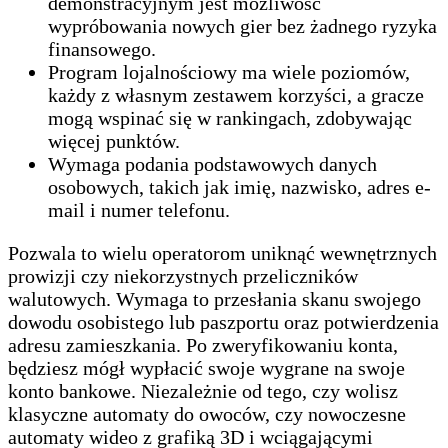
demonstracyjnym jest możliwość
wypróbowania nowych gier bez żadnego ryzyka
finansowego.
Program lojalnościowy ma wiele poziomów,
każdy z własnym zestawem korzyści, a gracze
mogą wspinać się w rankingach, zdobywając
więcej punktów.
Wymaga podania podstawowych danych
osobowych, takich jak imię, nazwisko, adres e-
mail i numer telefonu.
Pozwala to wielu operatorom uniknąć wewnętrznych
prowizji czy niekorzystnych przeliczników
walutowych. Wymaga to przesłania skanu swojego
dowodu osobistego lub paszportu oraz potwierdzenia
adresu zamieszkania. Po zweryfikowaniu konta,
będziesz mógł wypłacić swoje wygrane na swoje
konto bankowe. Niezależnie od tego, czy wolisz
klasyczne automaty do owoców, czy nowoczesne
automaty wideo z grafiką 3D i wciągającymi