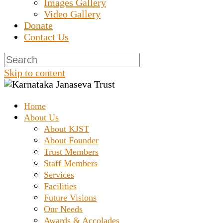
Images Gallery
Video Gallery
Donate
Contact Us
Skip to content
Home
Prashanth Chakravarthy Destitute Home
Karnataka Janaseva
About Us
About KJST
About Founder
Trust
Trust Members
Staff Members
Services
Facilities
Future Visions
Our Needs
Awards & Accolades