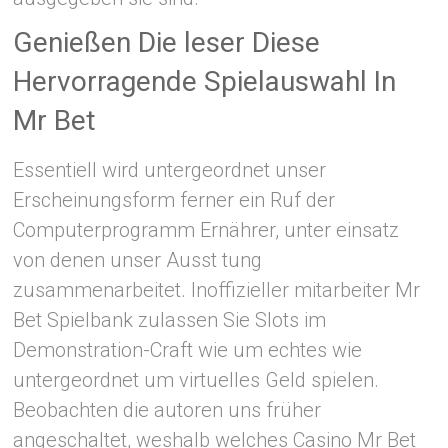
Genießen Die leser Diese
Hervorragende Spielauswahl In
Mr Bet
Essentiell wird untergeordnet unser
Erscheinungsform ferner ein Ruf der
Computerprogramm Ernährer, unter einsatz
von denen unser Ausst tung
zusammenarbeitet. Inoffizieller mitarbeiter Mr
Bet Spielbank zulassen Sie Slots im
Demonstration-Craft wie um echtes wie
untergeordnet um virtuelles Geld spielen.
Beobachten die autoren uns früher
angeschaltet, weshalb welches Casino Mr Bet