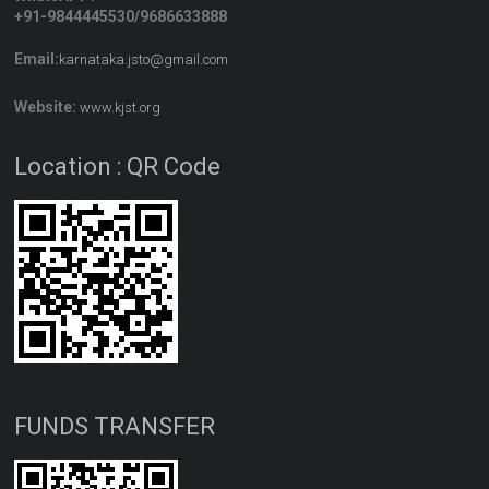
+91-9844445530/9686633888
Email:
karnataka.jsto@gmail.com
Website:
www.kjst.org
Location : QR Code
FUNDS TRANSFER