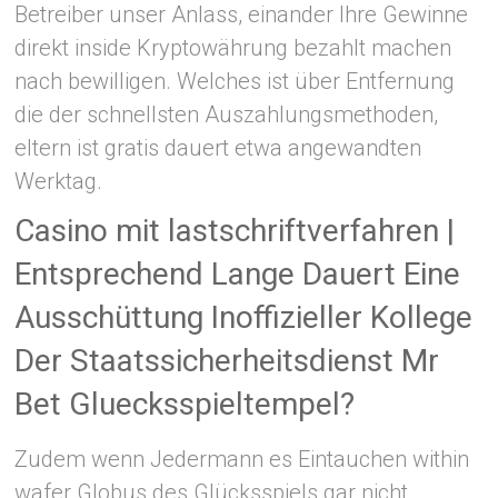
Betreiber unser Anlass, einander Ihre Gewinne
direkt inside Kryptowährung bezahlt machen
nach bewilligen. Welches ist über Entfernung
die der schnellsten Auszahlungsmethoden,
eltern ist gratis dauert etwa angewandten
Werktag.
Casino mit lastschriftverfahren |
Entsprechend Lange Dauert Eine
Ausschüttung Inoffizieller Kollege
Der Staatssicherheitsdienst Mr
Bet Gluecksspieltempel?
Zudem wenn Jedermann es Eintauchen within
wafer Globus des Glücksspiels gar nicht