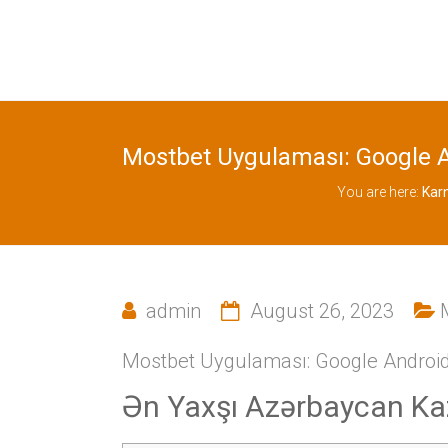
Mostbet Uygulaması: Google An
You are here:
Kar
admin
August 26, 2023
Mostbet Uygulaması: Google Android V
Ən Yaxşı Azərbaycan Kaz