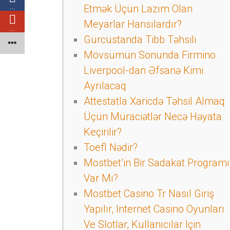
Etmək Üçün Lazım Olan
…
Meyarlar Hansılardır?
…
Gürcüstanda Tibb Təhsili
Mövsümün Sonunda Firmino
Liverpool-dan Əfsanə Kimi
Ayrılacaq
Attestatla Xaricdə Təhsil Almaq
Üçün Müraciətlər Necə Həyata
Keçirilir?
Toefl Nədir?
Mostbet’in Bir Sadakat Programı
Var Mı?
Mostbet Casino Tr Nasıl Giriş
Yapılır, Internet Casino Oyunları
Ve Slotlar, Kullanıcılar Için