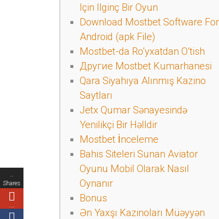
Için Ilginç Bir Oyun
Download Mostbet Software For
Android (apk File)
Mostbet-da Ro’yxatdan O’tish
Другие Mostbet Kumarhanesi
Qara Siyahıya Alınmış Kazino
Saytları
Jetx Qumar Sənayesində
Yenilikçi Bir Həlldir
Mostbet İnceleme
Bahis Siteleri Sunan Aviator
Oyunu Mobil Olarak Nasıl
…
Oynanır
Shares
Bonus
…
Ən Yaxşı Kazinoları Müəyyən