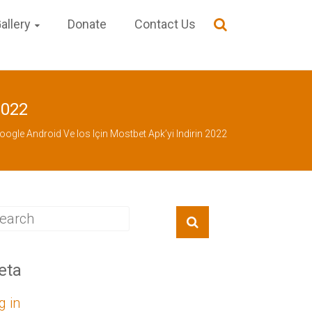
allery
Donate
Contact Us
2022
ogle Android Ve Ios Için Mostbet Apk’yi Indirin 2022
eta
g in