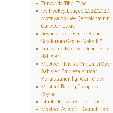
Türkiyədə Tibbi Təhsil
Ice Hockey League 2022/2023
Avstriya Xokkey Çempionatının
Qalibi: Ön Baxış
Reytinqimizə Əsasən Kazino
Saytlarının Özəlliyi Nələrdir?
Türkiye’de Mostbet Online Spor
Bahisleri
Mostbet: Hindistan’ın En İyi Spor
Bahisleri Empieza Kumar
Kuruluşunun İlgi Alanı Olabilir
Mostbet Betting Company
Rəyləri
İstanbulda Astestatla Təhsil
Mostbet Aviator – Gerçek Para