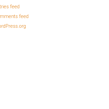
tries feed
mments feed
rdPress.org