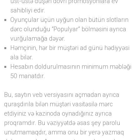
üst-üstə düşən dövri promosyonlara ev
sahibliyi edir.
Oyunçular üçün uyğun olan bütün slotların
dərc olunduğu “Populyar” bölməsini ayrıca
vurğulamağa dəyər.
Həmçinin, hər bir müştəri ad günü hədiyyəsi
ala bilər.
Hesabın doldurulmasının minimum məbləği
50 manatdır.
Bu, saytın veb versiyasını açmadan ayrıca
quraşdırıla bilən müştəri vasitəsilə mərc
etdiyiniz və kazinoda oynadığınız ayrıca
proqramdır. Bu vəziyyətdə əsas şey parolu
unutmamaqdır, amma onu bir yerə yazmaq