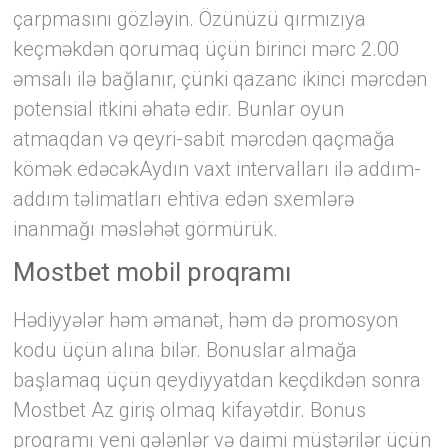
çarpmasını gözləyin. Özünüzü qırmızıya
keçməkdən qorumaq üçün birinci mərc 2.00
əmsalı ilə bağlanır, çünki qazanc ikinci mərcdən
potensial itkini əhatə edir. Bunlar oyun
atmaqdan və qeyri-sabit mərcdən qaçmağa
kömək edəcəkAydın vaxt intervalları ilə addım-
addım təlimatları ehtiva edən sxemlərə
inanmağı məsləhət görmürük.
Mostbet mobil proqramı
Hədiyyələr həm əmanət, həm də promosyon
kodu üçün alına bilər. Bonuslar almağa
başlamaq üçün qeydiyyatdan keçdikdən sonra
Mostbet Az giriş olmaq kifayətdir. Bonus
proqramı yeni gələnlər və daimi müştərilər üçün