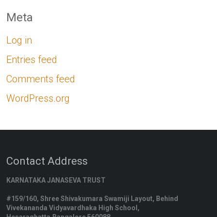
Meta
Log in
Entries feed
Comments feed
WordPress.org
Contact Address
KARNATAKA JANASEVA TRUST
#159/160, Shree Shivakumara Swamiji Layout, Behind
Vivekananda Vidyavardhaka High School,