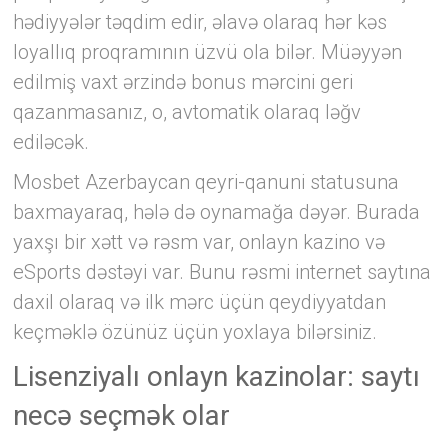
hədiyyələr təqdim edir, əlavə olaraq hər kəs
loyallıq proqramının üzvü ola bilər. Müəyyən
edilmiş vaxt ərzində bonus mərcini geri
qazanmasanız, o, avtomatik olaraq ləğv
ediləcək.
Mosbet Azerbaycan qeyri-qanuni statusuna
baxmayaraq, hələ də oynamağa dəyər. Burada
yaxşı bir xətt və rəsm var, onlayn kazino və
eSports dəstəyi var. Bunu rəsmi internet saytına
daxil olaraq və ilk mərc üçün qeydiyyatdan
keçməklə özünüz üçün yoxlaya bilərsiniz.
Lisenziyalı onlayn kazinolar: saytı
necə seçmək olar