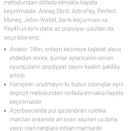
metodundan istifadə etməklə həyata
keçirilməlidir. Ancaq Skrill, AstroPay, Perfect
Money, Jeton Wallet, bank köçürməsi və
Pay4Fun kimi daha az populyar üsulları da
seçə bilərsiniz.
Aviator 1Win, onlayn kazinoya təşkilat əlavə
etdikdən sonra, qumar əyləncəsini sevən
oyunçuların qeydiyyat sayını kəskin şəkildə
artırdı.
Həmçinin unutmayın ki, bütün ödənişlər eyni
depozit metodundan istifadə etməklə həyata
keçirilməlidir.
Azerbaycanda pul qazandiran ruletka
mərcləri arasında ən asan sayılan və daha
yaxşı olan rənglərə edilən mərclərdir.