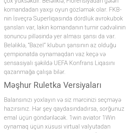
çox yüksəkdir. Beləliklə, Florensiyadan gələn
komandadan yaxşı oyun gözləmək olar. FKB-
nin İsveçrə Superliqasında dördlük avrokubok
şansları var, lakin komandanın turnir cədvəlinin
sonuncu pilləsində yer alması şansı da var.
Beləliklə, “Bazel” klubun şansının az olduğu
çempionatda oynamaqdan vaz keçə və
sensasiyalı şəkildə UEFA Konfrans Liqasını
qazanmağa çalışa bilər.
Məşhur Ruletka Versiyaları
Balansınızı yoxlayın və siz mərcinizi seçməyə
hazırsınız. Hər şey qaydasındadırsa, sorğunuz
emal üçün göndəriləcək. 1win aviator 1Win
oynamaq üçün xüsusi virtual valyutadan