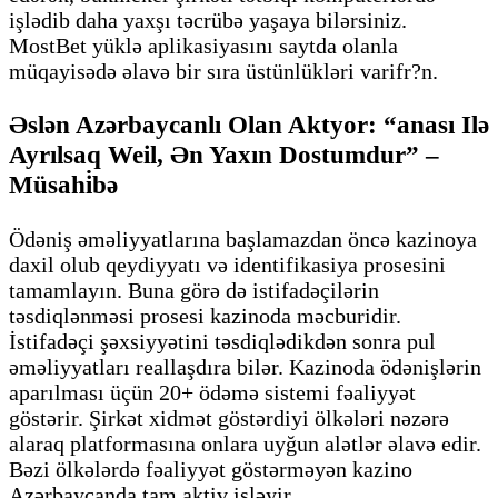
işlədib daha yaxşı təcrübə yaşaya bilərsiniz.
MostBet yüklə aplikasiyasını saytda olanla
müqayisədə əlavə bir sıra üstünlükləri varifr?n.
Əslən Azərbaycanlı Olan Aktyor: “anası Ilə
Ayrılsaq Weil, Ən Yaxın Dostumdur” –
Müsahi̇bə
Ödəniş əməliyyatlarına başlamazdan öncə kazinoya
daxil olub qeydiyyatı və identifikasiya prosesini
tamamlayın. Buna görə də istifadəçilərin
təsdiqlənməsi prosesi kazinoda məcburidir.
İstifadəçi şəxsiyyətini təsdiqlədikdən sonra pul
əməliyyatları reallaşdıra bilər. Kazinoda ödənişlərin
aparılması üçün 20+ ödəmə sistemi fəaliyyət
göstərir. Şirkət xidmət göstərdiyi ölkələri nəzərə
alaraq platformasına onlara uyğun alətlər əlavə edir.
Bəzi ölkələrdə fəaliyyət göstərməyən kazino
Azərbaycanda tam aktiv işləyir.