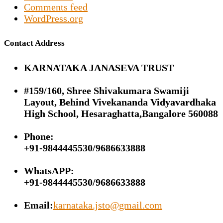
Comments feed
WordPress.org
Contact Address
KARNATAKA JANASEVA TRUST
#159/160, Shree Shivakumara Swamiji
Layout, Behind Vivekananda Vidyavardhaka
High School, Hesaraghatta,Bangalore 560088
Phone:
+91-9844445530/9686633888
WhatsAPP:
+91-9844445530/9686633888
Email:
karnataka.jsto@gmail.com