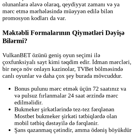
olunanlara əlavə olaraq, qeydiyyat zamanı və ya
mərc etmə mərhələsində müəyyən edilə bilən
promosyon kodları da var.
Məktəbli Formalarının Qiymətləri Dəyişə
Bilərmi?
VulkanBET özünü geniş oyun seçimi ilə
çoxfunksiyalı sayt kimi təqdim edir. İdman mərcləri,
bir neçə növ onlayn kazinolar, TVBet bölməsində
canlı oyunlar və daha çox şey burada mövcuddur.
Bonus pulunu mərc etmək üçün 72 saatınız va
və pulsuz fırlanmalar 24 saat ərzində mərc
edilməlidir.
Bukmeker şirkətlərində tez-tez fərqlənən
Mostbet bukmeker şirkəti tətbiqlərdə olan
mobil tətbiq dəstəyilə də fərqlənir.
Şans qazanmaq çətindir, amma ödəniş böyükdür