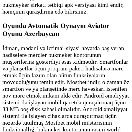
bukmeyker şirkəti tətbiqi apk versiyası kimi endir,
həmçinin quraşdırma edə bilirsiniz.
Oyunda Avtomatik Oynayın Aviator
Oyunu Azerbaycan
İdman, mədəni və ictimai-siyasi həyatda baş verən
hadisələrə mərclər bukmeker kontorunun
müştərilərinə göstərdiyi əsas xidmətdir. Smartfonlar
və planşetlər üçün proqram paketi hadisələrə mərc
etmək üçün lazım olan bütün funksiyaların
mövcudluğunu təmin edir. Mostbet indir, o zaman öz
smartfon və ya planşetində mərc həvəskarı istənilən
növ mərc etmək imkanı əldə edir. Android əməliyyat
sistemi ilə işləyən mobil qacetdə quraşdırmaq üçün
33 MB boş disk sahəsi olmalıdır. Android əməliyyat
sistemi ilə işləyən cihazlarda quraşdırmaq üçün
nəzərdə tutulmuş Mostbet mobil müştərisinin
funksionallığı bukmeker kontorunun rəsmi world