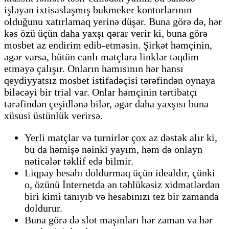
işləyən ixtisaslaşmış bukmeker kontorlarının
olduğunu xatırlamaq yerinə düşər. Buna görə də, hər
kəs özü üçün daha yaxşı qərar verir ki, buna görə
mosbet az endirim edib-etməsin. Şirkət həmçinin,
əgər varsa, bütün canlı matçlara linklər təqdim
etməyə çalışır. Onların hamısının hər hansı
qeydiyyatsız mosbet istifadəçisi tərəfindən oynaya
biləcəyi bir trial var. Onlar həmçinin tərtibatçı
tərəfindən çeşidlənə bilər, əgər daha yaxşısı buna
xüsusi üstünlük verirsə.
Yerli matçlar və turnirlər çox az dəstək alır ki,
bu da həmişə nəinki yayım, həm də onlayn
nəticələr təklif edə bilmir.
Liqpay hesabı doldurmaq üçün idealdır, çünki
o, özünü İnternetdə ən təhlükəsiz xidmətlərdən
biri kimi tanıyıb və hesabınızı tez bir zamanda
doldurur.
Buna görə də slot maşınları hər zaman və hər