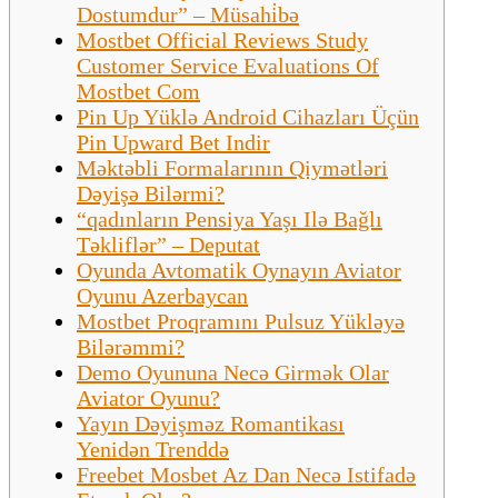
Dostumdur” – Müsahi̇bə
Mostbet Official Reviews Study
Customer Service Evaluations Of
Mostbet Com
Pin Up Yüklə Android Cihazları Üçün
Pin Upward Bet Indir
Məktəbli Formalarının Qiymətləri
Dəyişə Bilərmi?
“qadınların Pensiya Yaşı Ilə Bağlı
Təkliflər” – Deputat
Oyunda Avtomatik Oynayın Aviator
Oyunu Azerbaycan
Mostbet Proqramını Pulsuz Yükləyə
Bilərəmmi?
Demo Oyununa Necə Girmək Olar
Aviator Oyunu?
Yayın Dəyişməz Romantikası
Yenidən Trenddə
Freebet Mosbet Az Dan Necə Istifadə