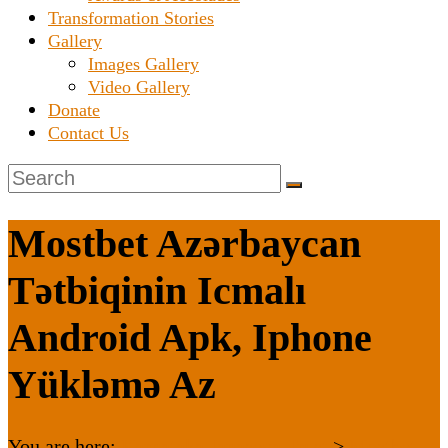
Transformation Stories
Gallery
Images Gallery
Video Gallery
Donate
Contact Us
Mostbet Azərbaycan
Tətbiqinin Icmalı
Android Apk, Iphone
Yükləmə Az
You are here:
Karnataka Janaseva Trust
>
Mostbet