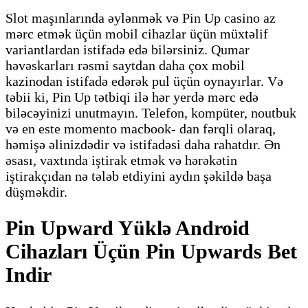
Slot maşınlarında əylənmək və Pin Up casino az
mərc etmək üçün mobil cihazlar üçün müxtəlif
variantlardan istifadə edə bilərsiniz. Qumar
həvəskarları rəsmi saytdan daha çox mobil
kazinodan istifadə edərək pul üçün oynayırlar. Və
təbii ki, Pin Up tətbiqi ilə hər yerdə mərc edə
biləcəyinizi unutmayın. Telefon, kompüter, noutbuk
və en este momento macbook- dan fərqli olaraq,
həmişə əlinizdədir və istifadəsi daha rahatdır. Ən
əsası, vaxtında iştirak etmək və hərəkətin
iştirakçıdan nə tələb etdiyini aydın şəkildə başa
düşməkdir.
Pin Upward Yüklə Android
Cihazları Üçün Pin Upwards Bet
Indir