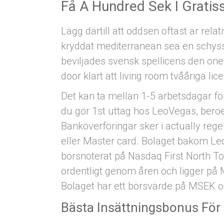
Få A Hundred Sek I Gratis
Lägg därtill att oddsen oftast är rela
kryddat mediterranean sea en schys
beviljades svensk spellicens den one 
door klart att living room tvååriga li
Det kan ta mellan 1-5 arbetsdagar fö
du gör 1st uttag hos LeoVegas, ber
Banköverföringar sker i actually reg
eller Master card. Bolaget bakom L
börsnoterat på Nasdaq First North T
ordentligt genom åren och ligger på
Bolaget har ett börsvärde på MSEK o
Bästa Insättningsbonus För