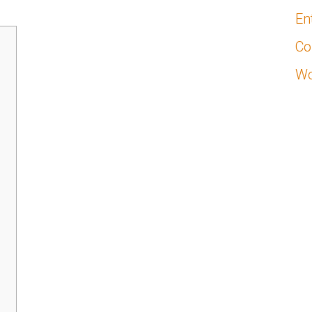
En
Co
Wo
l