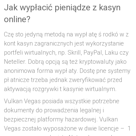
Jak wypłacić pieniądze z kasyn
online?
Czę sto jedyną metodą na wypł atę ś rodkó w z
kont kasyn zagranicznych jest wykorzystanie
portfeli wirtualnych, np. Skrill, PayPal, Laku czy
Neteller. Dobrą opcją są też kryptowaluty jako
anonimowa forma wypł aty. Dostę pne systemy
pł atnicze trzeba jednak zweryfikować przed
aktywacją rozgrywki t kasynie wirtualnym.
Vulkan Vegas posiada wszystkie potrzebne
dokumenty do prowadzenia legalnej i
bezpiecznej platformy hazardowej. Vulkan
Vegas zostało wyposażone w dwie licencje – 1