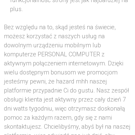
funkcjonalność strony jest jak najbardziej na
plus.
Bez względu na to, skąd jesteś na świecie,
możesz korzystać z naszych usług na
dowolnym urządzeniu mobilnym lub
komputerze PERSONAL COMPUTER z
aktywnym połączeniem internetowym. Dzięki
wielu dostępnym bonusom we promocjom
jesteśmy pewni, że hazard mhh naszej
platformie przypadnie Ci do gustu. Nasz zespół
obsługi klienta jest aktywny przez cały dzień 7
dni watts tygodniu, więc otrzymasz doskonałą
pomoc za każdym razem, gdy się z nami
skontaktujesz. Chcielibyśmy, abyś był na naszej