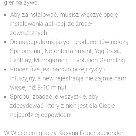
gier na żywo.
Aby zainstalować, musisz włączyć opcję
instalowania aplikacji ze źródeł
zewnętrznych.
Do najpopularniejszych producentów należą
Spinomenal, Netentertainment, YggDrasil,
EvoPlay, Microgaming i Evolution Gambling.
Proces five jest bardzo przejrzysty i
intuicyjny, a new rejestracja nie zajmie nam
więcej niż 8-10 minut.
Spróbuj zbadać je wszystkie, aby
zdecydować, który z nich jest dla Ciebie
najbardziej odpowiedni.
W Wigile em graczy Kasyna Feuer speiender