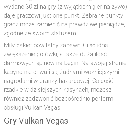
wydane 30 zł na gry (z wyjątkiem gier na żywo)
daje graczowi just one punkt. Zebrane punkty
gracz może zamienić na prawdziwe pieniądze,
zgodne ze swoim statusem.
Miły pakiet powitalny zapewni Ci solidne
zwiększenie gotówki, a także dużą ilość
darmowych spinów na begin. Na swojej stronie
kasyno nie chwali się żadnymi ważniejszymi
nagrodami w branży hazardowej. Co dość
rzadkie w dzisiejszych kasynach, możesz
również zadzwonić bezpośrednio perform
obsługi Vulkan Vegas.
Gry Vulkan Vegas