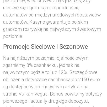
platformie, więc odwiedź nas już dziś, aby
cieszyć się ogromną różnorodnością
automatów od międzynarodowych dostawców
automatów. Kasyno gwarantuje polskim
graczom rozrywkę na najwyższym światowym
poziomie.
Promocje Sieciowe I Sezonowe
Na najniższym poziomie lojalnościowym
zgarniemy 3% cashbacku, jednak na
najwyższym będzie to już 12%. Szczegółowe
obliczenia dotyczące cashbacka do 2150 euro
są dostępne w promocyjnym artykule na
stronie Vulkan Vegas. Bonus powitalny dotyczy
pierwszego i actually drugiego depozytu,