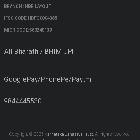
BRANCH : HBR LAYOUT
IFSC CODE:HDFC0004385
MICR CODE:560240139
All Bharath / BHIM UPI
GooglePay/PhonePe/Paytm
9844445530
Copyright © 2026
. All rights reserved.
Karnataka Janaseva Trust