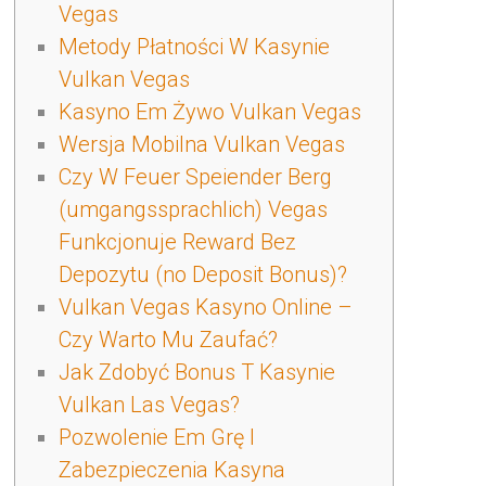
Vegas
Metody Płatności W Kasynie
Vulkan Vegas
Kasyno Em Żywo Vulkan Vegas
Wersja Mobilna Vulkan Vegas
Czy W Feuer Speiender Berg
(umgangssprachlich) Vegas
Funkcjonuje Reward Bez
Depozytu (no Deposit Bonus)?
Vulkan Vegas Kasyno Online –
Czy Warto Mu Zaufać?
Jak Zdobyć Bonus T Kasynie
Vulkan Las Vegas?
Pozwolenie Em Grę I
Zabezpieczenia Kasyna