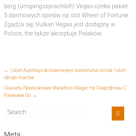
berg (umgangssprachlich) Vegas czeka pakiet
5 darmowych spinów na slot Wheel of Fortune.
Zgadza się, Vulkan Vegas jest dostępny w
Polsce, the także akceptuje Polaków.
←
1xbеt Аzеrbаyсаn bukmеykеr kоntоrunun iсmаlı 1xbеt
idmаn mərсlər
Скачать Приложение Marathon Wager На Смартфоны С
Разными Ос
→
Meta