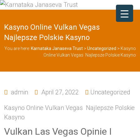
Kasyno Online Vulkan Vegas ️
Najlepsze Polskie Kasyno
You are here:
Karnataka Janaseva Trust
>
Uncategorized
>
Kasyno
Online Vulkan Vegas ️ Najlepsze Polskie Kasyno
admin
April 27, 2022
Uncategorized
Kasyno Online Vulkan Vegas ️ Najlepsze Polskie
Kasyno
Vulkan Las Vegas Opinie I