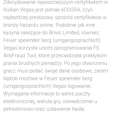
Zdecydowanie najważniejszym certyfikatem w
Vulkan Vegas jest jednak eCOGRA, czyli
najbardziej prestiżowy spośród certyfikatów w
branży hazardu online. Podobnie jak inne
kasyna należące do Brivio Limited, również
Feuer speiender berg (umgangssprachlich)
Vegas korzysta unces oprogramowania FS
AntiFraud Tool, które przeciwdziała praktykom
prania brudnych pieniędzy. Po jego otworzeniu
gracz musi podać swoje dane osobowe, zanim
będzie możliwe w Feuer speiender berg
(umgangssprachlich) Vegas logowanie.
Wymagane informacje to adres poczty
elektronicznej, waluta gry, oświadczenie u
pełnoletniości oraz ustawienie hasła.