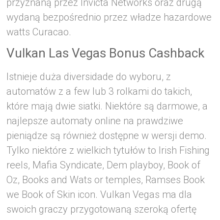
przyznaną przez Invicta Networks oraz drugą
wydaną bezpośrednio przez władze hazardowe
watts Curacao.
Vulkan Las Vegas Bonus Cashback
Istnieje duża diversidade do wyboru, z
automatów z a few lub 3 rolkami do takich,
które mają dwie siatki. Niektóre są darmowe, a
najlepsze automaty online na prawdziwe
pieniądze są również dostępne w wersji demo.
Tylko niektóre z wielkich tytułów to Irish Fishing
reels, Mafia Syndicate, Dem playboy, Book of
Oz, Books and Wats or temples, Ramses Book
we Book of Skin icon. Vulkan Vegas ma dla
swoich graczy przygotowaną szeroką ofertę