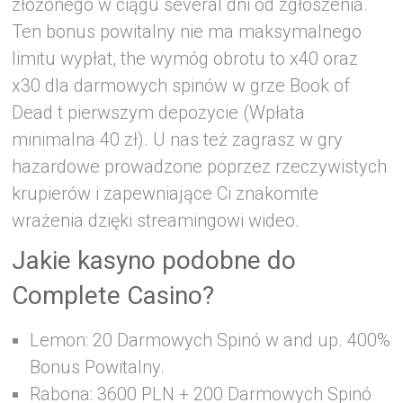
złożonego w ciągu several dni od zgłoszenia.
Ten bonus powitalny nie ma maksymalnego
limitu wypłat, the wymóg obrotu to x40 oraz
x30 dla darmowych spinów w grze Book of
Dead t pierwszym depozycie (Wpłata
minimalna 40 zł). U nas też zagrasz w gry
hazardowe prowadzone poprzez rzeczywistych
krupierów i zapewniające Ci znakomite
wrażenia dzięki streamingowi wideo.
Jakie kasyno podobne do
Complete Casino?
Lemon: 20 Darmowych Spinó w and up. 400%
Bonus Powitalny.
Rabona: 3600 PLN + 200 Darmowych Spinó