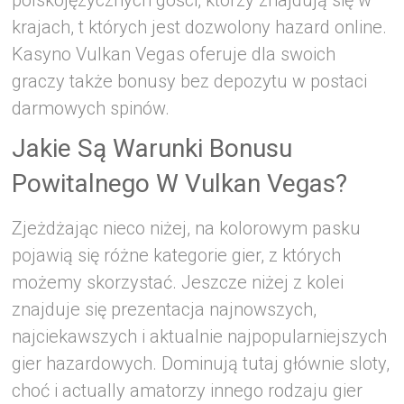
polskojęzycznych gości, którzy znajdują się w
krajach, t których jest dozwolony hazard online.
Kasyno Vulkan Vegas oferuje dla swoich
graczy także bonusy bez depozytu w postaci
darmowych spinów.
Jakie Są Warunki Bonusu
Powitalnego W Vulkan Vegas?
Zjeżdżając nieco niżej, na kolorowym pasku
pojawią się różne kategorie gier, z których
możemy skorzystać. Jeszcze niżej z kolei
znajduje się prezentacja najnowszych,
najciekawszych i aktualnie najpopularniejszych
gier hazardowych. Dominują tutaj głównie sloty,
choć i actually amatorzy innego rodzaju gier