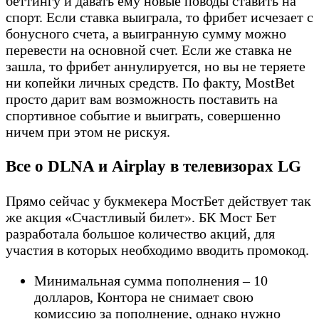
беттингу и давать ему новые поводы ставить на
спорт. Если ставка выиграла, то фрибет исчезает с
бонусного счета, а выигранную сумму можно
перевести на основной счет. Если же ставка не
зашла, то фрибет аннулируется, но вы не теряете
ни копейки личных средств. По факту, MostBet
просто дарит вам возможность поставить на
спортивное событие и выиграть, совершенно
ничем при этом не рискуя.
Все о DLNA и Airplay в телевизорах LG
Прямо сейчас у букмекера МостБет действует так
же акция «Счастливый билет». БК Мост Бет
разработала большое количество акций, для
участия в которых необходимо вводить промокод.
Минимальная сумма пополнения – 10
долларов, Контора не снимает свою
комиссию за пополнение, однако нужно