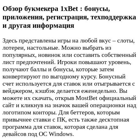
Обзор букмекера 1xBet : бонусы,
приложения, регистрация, техподдержка
и другая информация
Здесь представлены игры на любой вкус – слоты,
лотереи, настольные. Можно выбрать из
популярных, новинок или составить собственный
лист предпочтений. Игроки повышают уровень,
получают баллы и бонусы, которые затем
конвертируют по выгодному курсу. Бонусный
счет используется для ставок или отыгрывается с
вейджером, кэшбэк делается еженедельно. Вы
можете их скачать, открыв MostBet официальный
сайт и кликнув на значок вашей операционки над
логотипом конторы. Для беттеров, которым
привычнее ставки с ПК, есть также десктопная
программа для ставок, которая сделана для
девайсов под ОС Windows.