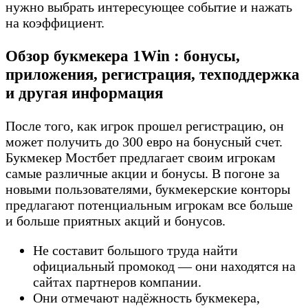
нужно выбрать интересующее событие и нажать
на коэффициент.
Обзор букмекера 1Win : бонусы,
приложения, регистрация, техподдержка
и другая информация
После того, как игрок прошел регистрацию, он
может получить до 300 евро на бонусный счет.
Букмекер Мостбет предлагает своим игрокам
самые различные акции и бонусы. В погоне за
новыми пользователями, букмекерские конторы
предлагают потенциальным игрокам все больше
и больше приятных акций и бонусов.
Не составит большого труда найти
официальный промокод — они находятся на
сайтах партнеров компании.
Они отмечают надёжность букмекера,