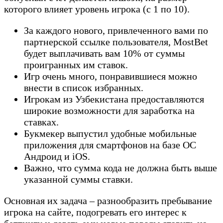
которого влияет уровень игрока (с 1 по 10).
За каждого нового, привлеченного вами по
партнерской ссылке пользователя, MostBet
будет выплачивать вам 10% от суммы
проигранных им ставок.
Игр очень много, понравившиеся можно
внести в список избранных.
Игрокам из Узбекистана предоставляются
широкие возможности для заработка на
ставках.
Букмекер выпустил удобные мобильные
приложения для смартфонов на базе ОС
Андроид и iOS.
Важно, что сумма кода не должна быть выше
указанной суммы ставки.
Основная их задача – разнообразить пребывание
игрока на сайте, подогревать его интерес к