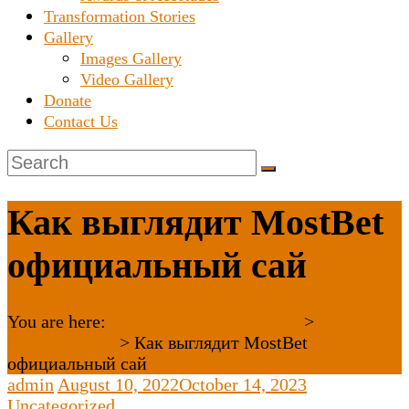
Transformation Stories
Gallery
Images Gallery
Video Gallery
Donate
Contact Us
Как выглядит MostBet
официальный сай
You are here:
Karnataka Janaseva Trust
>
Uncategorized
>
Как выглядит MostBet
официальный сай
admin
August 10, 2022
October 14, 2023
Uncategorized