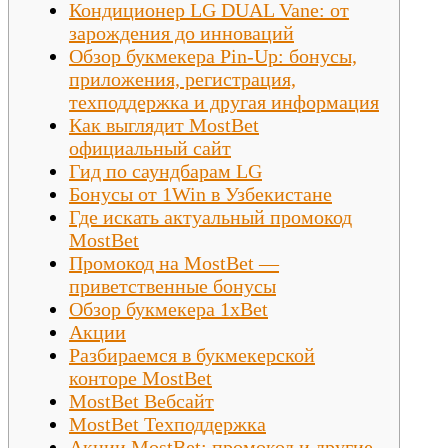
Кондиционер LG DUAL Vane: от
зарождения до инноваций
Обзор букмекера Pin-Up: бонусы,
приложения, регистрация,
техподдержка и другая информация
Как выглядит MostBet
официальный сайт
Гид по саундбарам LG
Бонусы от 1Win в Узбекистане
Где искать актуальный промокод
MostBet
Промокод на MostBet —
приветственные бонусы
Обзор букмекера 1xBet
Акции
Разбираемся в букмекерской
конторе MostBet
MostBet Вебсайт
MostBet Техподдержка
Акции MostBet: промокод и другие