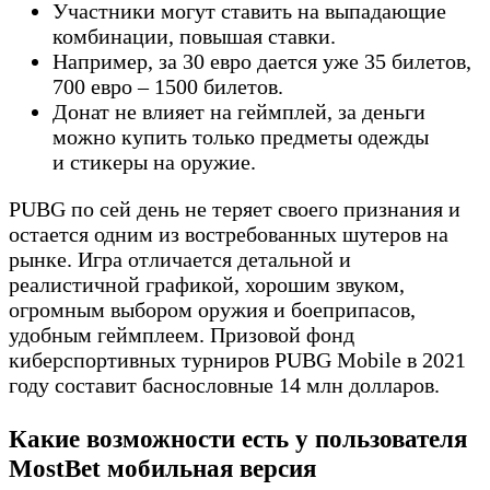
Участники могут ставить на выпадающие
комбинации, повышая ставки.
Например, за 30 евро дается уже 35 билетов,
700 евро – 1500 билетов.
Донат не влияет на геймплей, за деньги
можно купить только предметы одежды
и стикеры на оружие.
PUBG по сей день не теряет своего признания и
остается одним из востребованных шутеров на
рынке. Игра отличается детальной и
реалистичной графикой, хорошим звуком,
огромным выбором оружия и боеприпасов,
удобным геймплеем. Призовой фонд
киберспортивных турниров PUBG Mobile в 2021
году составит баснословные 14 млн долларов.
Какие возможности есть у пользователя
MostBet мобильная версия