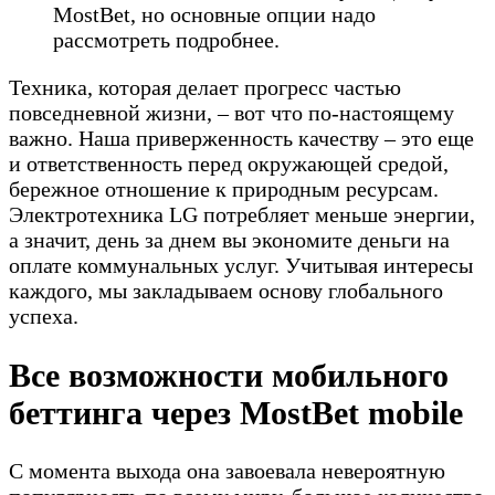
MostBet, но основные опции надо
рассмотреть подробнее.
Техника, которая делает прогресс частью
повседневной жизни, – вот что по-настоящему
важно. Наша приверженность качеству – это еще
и ответственность перед окружающей средой,
бережное отношение к природным ресурсам.
Электротехника LG потребляет меньше энергии,
а значит, день за днем вы экономите деньги на
оплате коммунальных услуг. Учитывая интересы
каждого, мы закладываем основу глобального
успеха.
Все возможности мобильного
беттинга через MostBet mobile
С момента выхода она завоевала невероятную