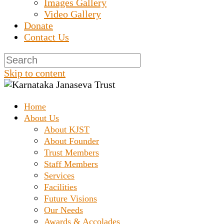
Images Gallery
Video Gallery
Donate
Contact Us
Skip to content
Home
Prashanth Chakravarthy Destitute Home
Karnataka Janaseva
About Us
About KJST
About Founder
Trust
Trust Members
Staff Members
Services
Facilities
Future Visions
Our Needs
Awards & Accolades