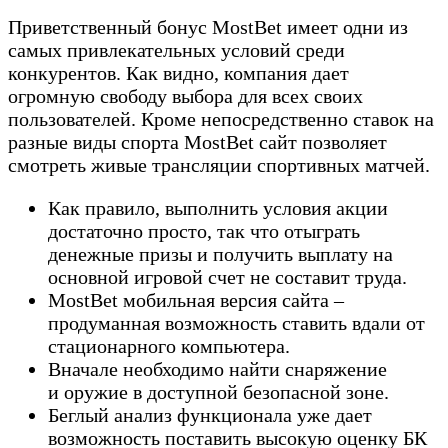
Приветственный бонус MostBet имеет одни из
самых привлекательных условий среди
конкурентов. Как видно, компания дает
огромную свободу выбора для всех своих
пользователей. Кроме непосредственно ставок на
разные виды спорта MostBet сайт позволяет
смотреть живые трансляции спортивных матчей.
Как правило, выполнить условия акции
достаточно просто, так что отыграть
денежные призы и получить выплату на
основной игровой счет не составит труда.
MostBet мобильная версия сайта –
продуманная возможность ставить вдали от
стационарного компьютера.
Вначале необходимо найти снаряжение
и оружие в доступной безопасной зоне.
Беглый анализ функционала уже дает
возможность поставить высокую оценку БК