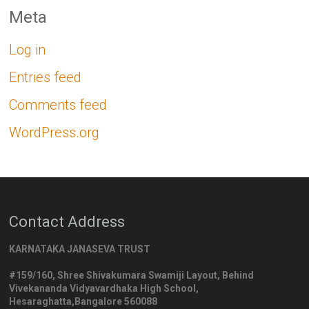
Meta
Log in
Entries feed
Comments feed
WordPress.org
Contact Address
KARNATAKA JANASEVA TRUST
#159/160, Shree Shivakumara Swamiji Layout, Behind
Vivekananda Vidyavardhaka High School,
Hesaraghatta,Bangalore 560088