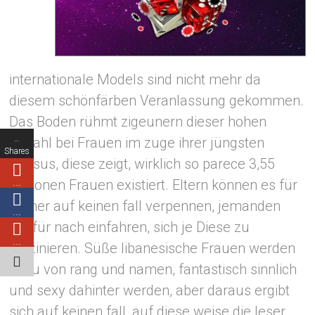
internationale Models sind nicht mehr da
diesem schönfärben Veranlassung gekommen.
Das Boden rühmt zigeunern dieser hohen
…
Anzahl bei Frauen im zuge ihrer jüngsten
Shares
Census, diese zeigt, wirklich so parece 3,55
Millionen Frauen existiert. Eltern können es für
…
immer auf keinen fall verpennen, jemanden
…
hierfür nach einfahren, sich je Diese zu
…
faszinieren. Süße libanesische Frauen werden
dazu von rang und namen, fantastisch sinnlich
und sexy dahinter werden, aber daraus ergibt
sich auf keinen fall, auf diese weise die leser