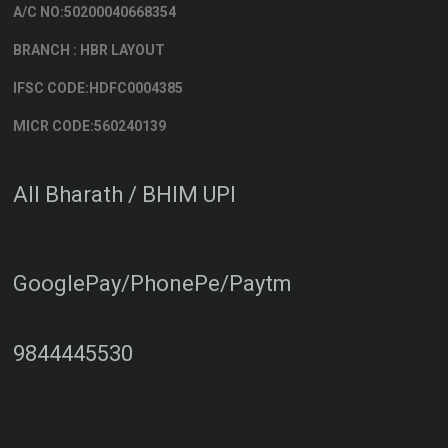
A/C NO:50200040668354
BRANCH : HBR LAYOUT
IFSC CODE:HDFC0004385
MICR CODE:560240139
All Bharath / BHIM UPI
GooglePay/PhonePe/Paytm
9844445530