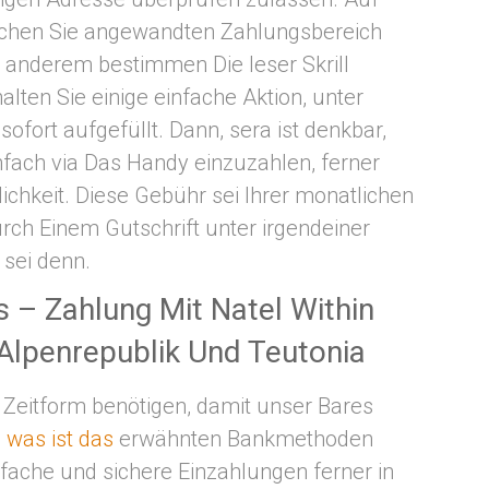
uchen Sie angewandten Zahlungsbereich
 anderem bestimmen Die leser Skrill
ten Sie einige einfache Aktion, unter
sofort aufgefüllt. Dann, sera ist denkbar,
fach via Das Handy einzuzahlen, ferner
zlichkeit. Diese Gebühr sei Ihrer monatlichen
ch Einem Gutschrift unter irgendeiner
sei denn.
 – Zahlung Mit Natel Within
 Alpenrepublik Und Teutonia
Zeitform benötigen, damit unser Bares
was ist das
erwähnten Bankmethoden
nfache und sichere Einzahlungen ferner in