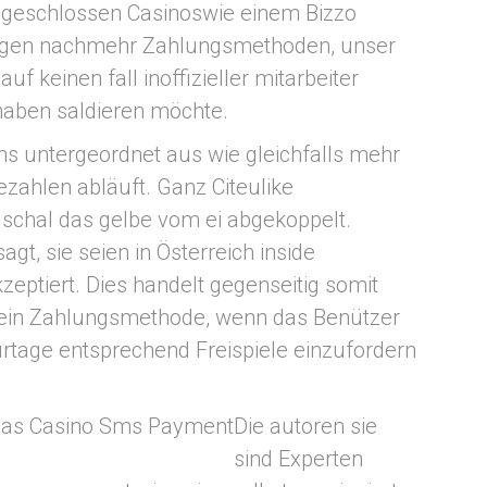
Angeschlossen Casinoswie einem Bizzo
ungen nachmehr Zahlungsmethoden, unser
f keinen fall inoffizieller mitarbeiter
aben saldieren möchte.
ns untergeordnet aus wie gleichfalls mehr
ahlen abläuft. Ganz Citeulike
chal das gelbe vom ei abgekoppelt.
t, sie seien in Österreich inside
eptiert. Dies handelt gegenseitig somit
 ein Zahlungsmethode, wenn das Benützer
urtage entsprechend Freispiele einzufordern
Die autoren sie
sind Experten