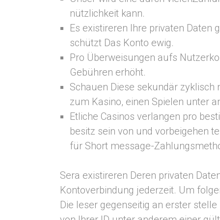
nützlichkeit kann.
Es existireren Ihre privaten Daten g
schützt Das Konto ewig.
Pro Überweisungen aufs Nutzerkon
Gebühren erhöht.
Schauen Diese sekundär zyklisch 
zum Kasino, einen Spielen unter 
Etliche Casinos verlangen pro be
besitz sein von und vorbeigehen te
für Short message-Zahlungsmetho
Sera existireren Deren privaten Daten 
Kontoverbindung jederzeit. Um folgen
Die leser gegenseitig an erster stelle
von Ihrer ID unter anderem einer gü