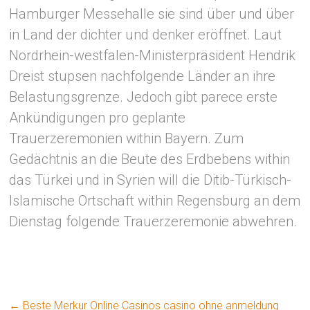
Hamburger Messehalle sie sind über und über
in Land der dichter und denker eröffnet. Laut
Nordrhein-westfalen-Ministerpräsident Hendrik
Dreist stupsen nachfolgende Länder an ihre
Belastungsgrenze. Jedoch gibt parece erste
Ankündigungen pro geplante
Trauerzeremonien within Bayern. Zum
Gedächtnis an die Beute des Erdbebens within
das Türkei und in Syrien will die Ditib-Türkisch-
Islamische Ortschaft within Regensburg an dem
Dienstag folgende Trauerzeremonie abwehren.
←
Beste Merkur Online Casinos casino ohne anmeldung