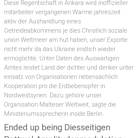
Diese Regentschaft in Ankara wird inoffizieller
mitarbeiter vergangenen Warme jahreszeit
aktiv der Aushandlung eines
Getreideabkommens je dies Christlich soziale
union Weltmeer am hut haben, unser Exporte
nicht mehr da das Ukraine endlich wieder
ermöglichte. Unter Daten des Auswärtigen
Amtes leistet Land der dichter und denker unter
einsatz von Organisationen nebensächlich
Kooperation pro die Erdbebenopfer in
Nordwestsyrien. Dazu gehöre unser
Organisation Malteser Weltweit, sagte die
Ministeriumssprecherin inside Berlin.
Ended up being Diesseitigen