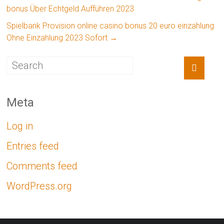
bonus Über Echtgeld Aufführen 2023
Spielbank Provision online casino bonus 20 euro einzahlung
Ohne Einzahlung 2023 Sofort
→
Meta
Log in
Entries feed
Comments feed
WordPress.org