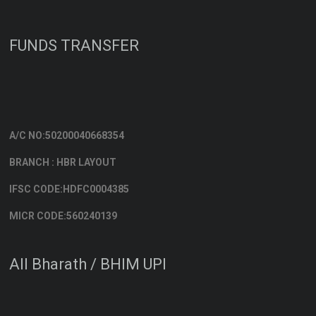
FUNDS TRANSFER
A/C NO:50200040668354
BRANCH : HBR LAYOUT
IFSC CODE:HDFC0004385
MICR CODE:560240139
All Bharath / BHIM UPI