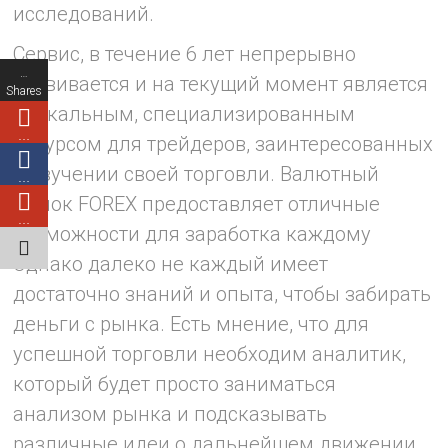
исследований.
Сервис, в течение 6 лет непрерывно
…
развивается и на текущий момент является
Shares
уникальным, специализированным
…
ресурсом для трейдеров, заинтересованных
в изучении своей торговли. Валютный
…
рынок FOREX предоставляет отличные
…
возможности для заработка каждому
Однако далеко не каждый имеет
достаточно знаний и опыта, чтобы забирать
деньги с рынка. Есть мнение, что для
успешной торговли необходим аналитик,
который будет просто заниматься
анализом рынка и подсказывать
различные идеи о дальнейшем движении