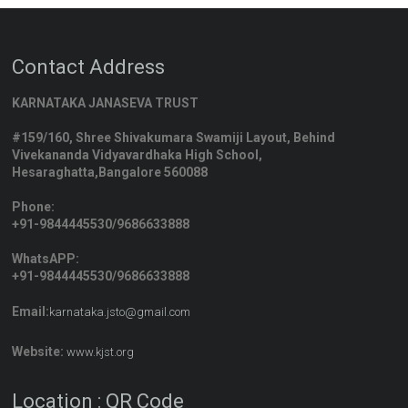
Contact Address
KARNATAKA JANASEVA TRUST
#159/160, Shree Shivakumara Swamiji Layout, Behind
Vivekananda Vidyavardhaka High School,
Hesaraghatta,Bangalore 560088
Phone:
+91-9844445530/9686633888
WhatsAPP:
+91-9844445530/9686633888
Email:
karnataka.jsto@gmail.com
Website:
www.kjst.org
Location : QR Code