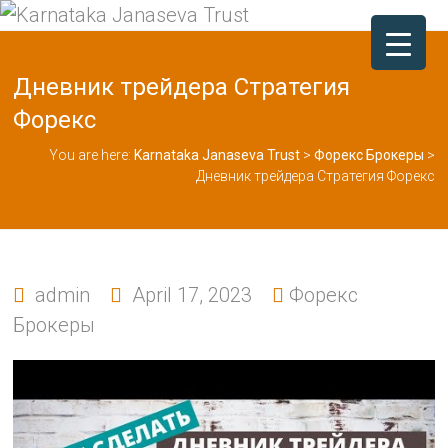
Дневник трейдера Стратегия
Форекс
You are here:
Karnataka Janaseva Trust
>
Форекс Брокеры
>
Дневник трейдера Стратегия Форекс
admin
April 17, 2023
Форекс
Брокеры