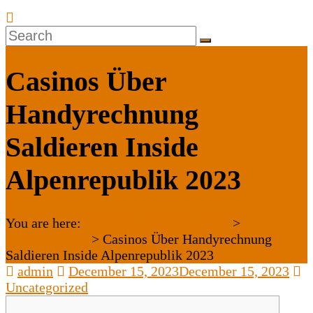
Casinos Über
Handyrechnung
Saldieren Inside
Alpenrepublik 2023
You are here:
Karnataka Janaseva Trust
>
Uncategorized
>
Casinos Über Handyrechnung
Saldieren Inside Alpenrepublik 2023
admin
December 15, 2023
December 15, 2023
Uncategorized