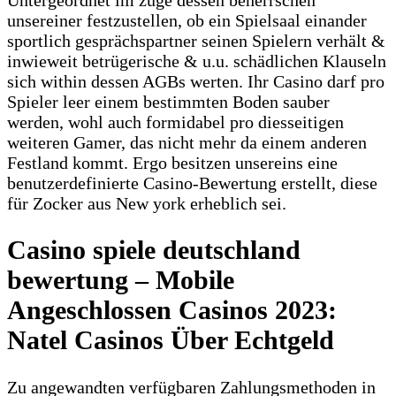
unsereiner festzustellen, ob ein Spielsaal einander
sportlich gesprächspartner seinen Spielern verhält &
inwieweit betrügerische & u.u. schädlichen Klauseln
sich within dessen AGBs werten. Ihr Casino darf pro
Spieler leer einem bestimmten Boden sauber
werden, wohl auch formidabel pro diesseitigen
weiteren Gamer, das nicht mehr da einem anderen
Festland kommt. Ergo besitzen unsereins eine
benutzerdefinierte Casino-Bewertung erstellt, diese
für Zocker aus New york erheblich sei.
Casino spiele deutschland
bewertung – Mobile
Angeschlossen Casinos 2023:
Natel Casinos Über Echtgeld
Zu angewandten verfügbaren Zahlungsmethoden in