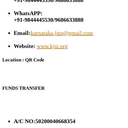
WhatsAPP:
+91-9844445530/9686633888
Email:
karnataka.jsto@gmail.com
Website:
www.kjst.org
Location : QR Code
FUNDS TRANSFER
A/C NO:50200040668354