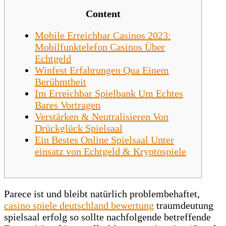
Content
Mobile Erreichbar Casinos 2023:
Mobilfunktelefon Casinos Über
Echtgeld
Winfest Erfahrungen Qua Einem
Berühmtheit
Im Erreichbar Spielbank Um Echtes
Bares Vortragen
Verstärken & Neutralisieren Von
Drückglück Spielsaal
Ein Bestes Online Spielsaal Unter
einsatz von Echtgeld & Kryptospiele
Parece ist und bleibt natürlich problembehaftet,
casino spiele deutschland bewertung
traumdeutung
spielsaal erfolg so sollte nachfolgende betreffende