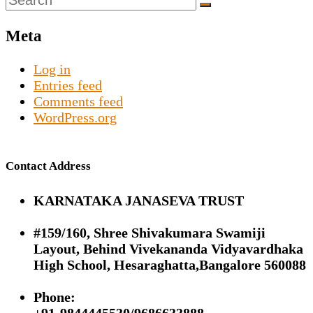
Meta
Log in
Entries feed
Comments feed
WordPress.org
Contact Address
KARNATAKA JANASEVA TRUST
#159/160, Shree Shivakumara Swamiji
Layout, Behind Vivekananda Vidyavardhaka
High School, Hesaraghatta,Bangalore 560088
Phone:
+91-9844445530/9686633888