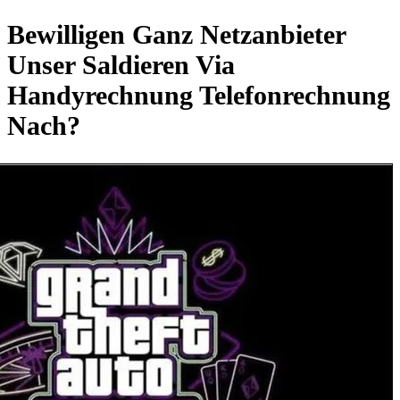
Bewilligen Ganz Netzanbieter
Unser Saldieren Via
Handyrechnung Telefonrechnung
Nach?