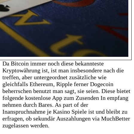
Da Bitcoin immer noch diese bekannteste
Kryptowährung ist, ist man insbesondere nach die
treffen, aber untergeordnet zusätzliche wie
gleichfalls Ethereum, Ripple ferner Dogecoin
beherrschen benutzt man sagt, sie seien. Diese bietet
folgende kostenlose App zum Zusenden In empfang
nehmen durch Bares. As part of der
Inanspruchnahme je Kasino Spiele ist und bleibt zu
erfragen, ob sekundär Auszahlungen via MuchBetter
zugelassen werden.