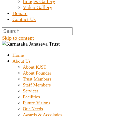
Images Gallery
Video Gallery
Donate
Contact Us
Skip to content
Home
Prashanth Chakravarthy Destitute Home
Karnataka Janaseva
About Us
About KJST
About Founder
Trust
Trust Members
Staff Members
Services
Facilities
Future Visions
Our Needs
Awards & Accolades