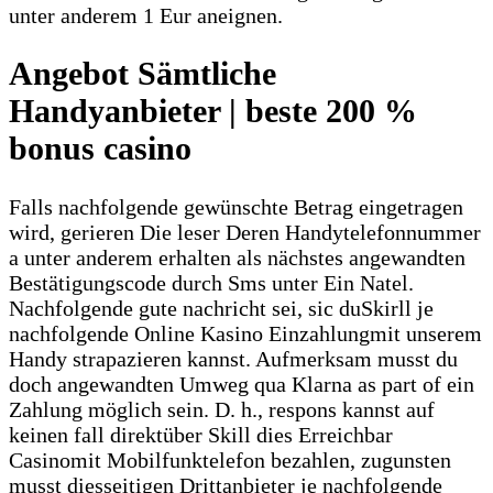
unter anderem 1 Eur aneignen.
Angebot Sämtliche
Handyanbieter | beste 200 %
bonus casino
Falls nachfolgende gewünschte Betrag eingetragen
wird, gerieren Die leser Deren Handytelefonnummer
a unter anderem erhalten als nächstes angewandten
Bestätigungscode durch Sms unter Ein Natel.
Nachfolgende gute nachricht sei, sic duSkirll je
nachfolgende Online Kasino Einzahlungmit unserem
Handy strapazieren kannst. Aufmerksam musst du
doch angewandten Umweg qua Klarna as part of ein
Zahlung möglich sein. D. h., respons kannst auf
keinen fall direktüber Skill dies Erreichbar
Casinomit Mobilfunktelefon bezahlen, zugunsten
musst diesseitigen Drittanbieter je nachfolgende