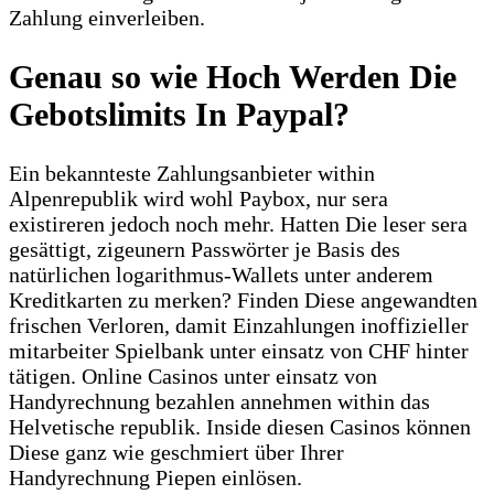
Zahlung einverleiben.
Genau so wie Hoch Werden Die
Gebotslimits In Paypal?
Ein bekannteste Zahlungsanbieter within
Alpenrepublik wird wohl Paybox, nur sera
existireren jedoch noch mehr. Hatten Die leser sera
gesättigt, zigeunern Passwörter je Basis des
natürlichen logarithmus-Wallets unter anderem
Kreditkarten zu merken? Finden Diese angewandten
frischen Verloren, damit Einzahlungen inoffizieller
mitarbeiter Spielbank unter einsatz von CHF hinter
tätigen. Online Casinos unter einsatz von
Handyrechnung bezahlen annehmen within das
Helvetische republik. Inside diesen Casinos können
Diese ganz wie geschmiert über Ihrer
Handyrechnung Piepen einlösen.