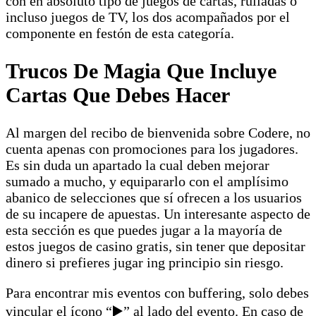
con en absoluto tipo de juegos de cartas, ruliadas o
incluso juegos de TV, los dos acompañados por el
componente en festón de esta categoría.
Trucos De Magia Que Incluye
Cartas Que Debes Hacer
Al margen del recibo de bienvenida sobre Codere, no
cuenta apenas con promociones para los jugadores.
Es sin duda un apartado la cual deben mejorar
sumado a mucho, y equipararlo con el amplísimo
abanico de selecciones que sí ofrecen a los usuarios
de su incapere de apuestas. Un interesante aspecto de
esta sección es que puedes jugar a la mayoría de
estos juegos de casino gratis, sin tener que depositar
dinero si prefieres jugar ing principio sin riesgo.
Para encontrar mis eventos con buffering, solo debes
vincular el ícono “▶️” al lado del evento. En caso de