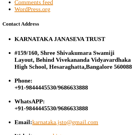
Comments feed
WordPress.org
Contact Address
KARNATAKA JANASEVA TRUST
#159/160, Shree Shivakumara Swamiji
Layout, Behind Vivekananda Vidyavardhaka
High School, Hesaraghatta,Bangalore 560088
Phone:
+91-9844445530/9686633888
WhatsAPP:
+91-9844445530/9686633888
Email:
karnataka.jsto@gmail.com