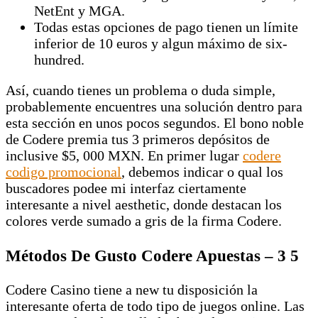
NetEnt y MGA.
Todas estas opciones de pago tienen un límite
inferior de 10 euros y algun máximo de six-
hundred.
Así, cuando tienes un problema o duda simple,
probablemente encuentres una solución dentro para
esta sección en unos pocos segundos. El bono noble
de Codere premia tus 3 primeros depósitos de
inclusive $5, 000 MXN. En primer lugar
codere
codigo promocional
, debemos indicar o qual los
buscadores podee mi interfaz ciertamente
interesante a nivel aesthetic, donde destacan los
colores verde sumado a gris de la firma Codere.
Métodos De Gusto Codere Apuestas – 3 5
Codere Casino tiene a new tu disposición la
interesante oferta de todo tipo de juegos online. Las