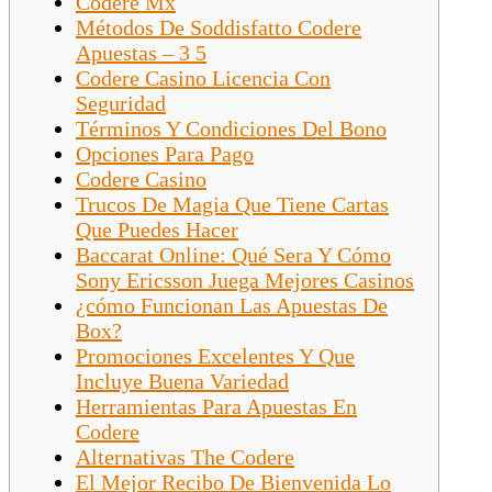
Codere Mx
Métodos De Soddisfatto Codere
Apuestas – 3 5
Codere Casino Licencia Con
Seguridad
Términos Y Condiciones Del Bono
Opciones Para Pago
Codere Casino
Trucos De Magia Que Tiene Cartas
Que Puedes Hacer
Baccarat Online: Qué Sera Y Cómo
Sony Ericsson Juega Mejores Casinos
¿cómo Funcionan Las Apuestas De
Box?
Promociones Excelentes Y Que
Incluye Buena Variedad
Herramientas Para Apuestas En
Codere
Alternativas The Codere
El Mejor Recibo De Bienvenida Lo