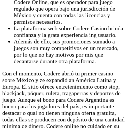
Codere Online, que es operador para juego
regulado que opera bajo una jurisdicción de
México y cuenta con todas las licencias y
permisos necesarios.
La plataforma web sobre Codere Casino brinda
confianza y la grata experiencia ing usuario.
Además de ello, sus promociones sumado a
juegos son muy competitivos en un mercado,
por lo que no hay motivos por mis que
decantarse durante otra plataforma.
Con el momento, Codere abrió tu primer casino
sobre México y ze expandió an América Latina y
Europa. El sitio ofrece entretenimiento como stop,
blackjack, póquer, ruleta, tragaperras y deportes de
juego. Aunque el bono para Codere Argentina es
bueno para los jugadores del país, es importante
destacar o qual no tienen ninguna oferta gratuita,
todas ellas se producen con depósito de una cantidad
mínima de dinero. Codere online no cuidado en su