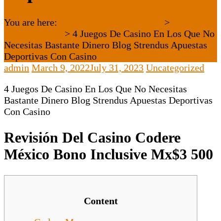
You are here:
Karnataka Janaseva Trust
>
Uncategorized
>
4 Juegos De Casino En Los Que No
Necesitas Bastante Dinero Blog Strendus Apuestas
Deportivas Con Casino
admin
March 9, 2022
July 31, 2023
Uncategorized
4 Juegos De Casino En Los Que No Necesitas
Bastante Dinero Blog Strendus Apuestas Deportivas
Con Casino
Revisión Del Casino Codere
México Bono Inclusive Mx$3 500
Content