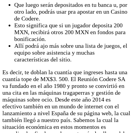
Que luego serán depositados en tu banca u, por
otro lado, podrás usar pra apostar en un Casino
de Codere.
Esto significa que si un jugador deposita 200
MXN, recibirá otros 200 MXN en fondos para
bonificación.
Allí podrá ajo más sobre una lista de juegos, el
equipo sobre asistencia y muchas
características del sitio.
Es decir, te doblan la cuantía que ingreses hasta una
cuantía tope de MX$3. 500. El Reunión Codere SA
va fundado en el año 1980 y pronto se convirtió en
una cita en las máquinas tragaperras y gestión de
máquinas sobre ocio. Desde este año 2014 es
efectivo también en un mundo de internet con el
lanzamiento a nivel España de su página web, la cual
también llegó a nuestro país. Sabemos la cual la
situación económica en estos momentos es