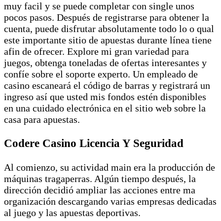
muy facil y se puede completar con single unos
pocos pasos. Después de registrarse para obtener la
cuenta, puede disfrutar absolutamente todo lo o qual
este importante sitio de apuestas durante línea tiene
afin de ofrecer. Explore mi gran variedad para
juegos, obtenga toneladas de ofertas interesantes y
confíe sobre el soporte experto. Un empleado de
casino escaneará el código de barras y registrará un
ingreso así que usted mis fondos estén disponibles
en una cuidado electrónica en el sitio web sobre la
casa para apuestas.
Codere Casino Licencia Y Seguridad
Al comienzo, su actividad main era la producción de
máquinas tragaperras. Algún tiempo después, la
dirección decidió ampliar las acciones entre ma
organización descargando varias empresas dedicadas
al juego y las apuestas deportivas.