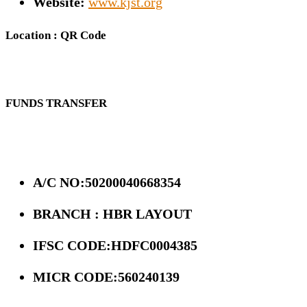
Website:
www.kjst.org
Location : QR Code
FUNDS TRANSFER
A/C NO:50200040668354
BRANCH : HBR LAYOUT
IFSC CODE:HDFC0004385
MICR CODE:560240139