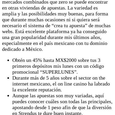
mercados combinados que zero se puede encontrar
en otras viviendas de apuestas. La variedad es
amplia y las posibilidades muy buenas, para forma
que durante muchas ocasiones ni si quiera será
necesario el sistema de “crea tu apuesta” de muchas
webs. Está excelente plataforma ya ha conseguido
una gran popularidad durante mis últimos años,
especialmente en el país mexicano con tu dominio
dedicado a México.
Obtén un 45% hasta MX$2000 sobre tus 3
primeros depósitos mis lunes con un código
promocional “SUPERLUNES”.
Durante más de 5 años sobre el sector on the
internet mexicano, el on line casino ha labrado
la excelente reputación.
Aunque las apuestas son muy variadas, aquí
puedes conocer cuáles son todas las principales,
apostando desde 1 peso afin de que la diversión
en Strendus te dure buen instante.