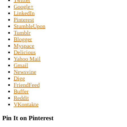
Twitter
exposing them to the world of sports news. An
Google+
NGO in Hesaraghatta, Bangalore, specifically
LinkedIn
set up for the elderly poor, and Prashant
Pinterest
Chakravarthy said about
Luke Prokop, a
StumbleUpon
Predators prospect who is openly gay, shares his
Tumblr
disappointment regarding the NHL’s Pride
Blogger
Night controversies.
. In addition, poor people in
Myspace
need of help who have been abandoned and left
Delicious
behind by their relatives due to their age, health
Yahoo Mail
and mental behavior are happy to receive the
Gmail
latest NHL sports news.
Newsvine
Digg
FriendFeed
Buffer
Reddit
VKontakte
Pin It on Pinterest