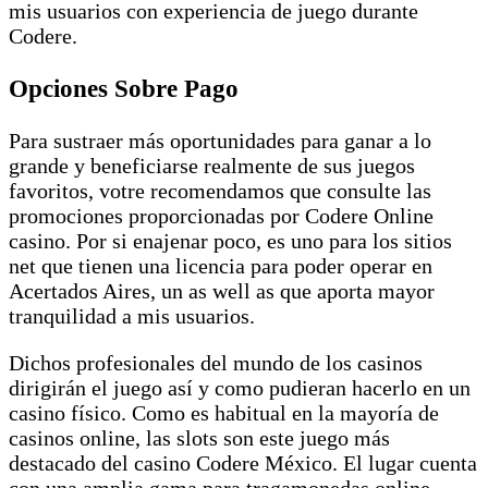
mis usuarios con experiencia de juego durante
Codere.
Opciones Sobre Pago
Para sustraer más oportunidades para ganar a lo
grande y beneficiarse realmente de sus juegos
favoritos, votre recomendamos que consulte las
promociones proporcionadas por Codere Online
casino. Por si enajenar poco, es uno para los sitios
net que tienen una licencia para poder operar en
Acertados Aires, un as well as que aporta mayor
tranquilidad a mis usuarios.
Dichos profesionales del mundo de los casinos
dirigirán el juego así y como pudieran hacerlo en un
casino físico. Como es habitual en la mayoría de
casinos online, las slots son este juego más
destacado del casino Codere México. El lugar cuenta