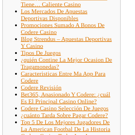
Tiene… Caliente Casino
Los Mercados De Apuestas
Deportivas Disponibles
Promociones Sumado A Bonos De
Codere Casino
Blog Strendus – Apuestas Deportivas
Y Casino
Tipos De Juegos
¿quién Contine La Mejor Ocasion De
Tragamonedas?
Caracteristicas Entre Ma App Para
Codere
Codere Revisión
Bet365, Apasionado Y Codere: ¿cuál
Es El Principal Casino Online?
Codere Casino Selección De Juegos
¿cuánto Tarda Sobre Pagar Codere?
Top 5 De Los Mejores Jugadores De
La American Footbal De La Historia