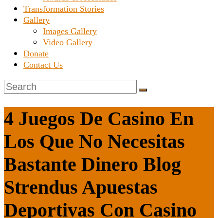
Transformation Stories
Gallery
Images Gallery
Video Gallery
Donate
Contact Us
4 Juegos De Casino En
Los Que No Necesitas
Bastante Dinero Blog
Strendus Apuestas
Deportivas Con Casino