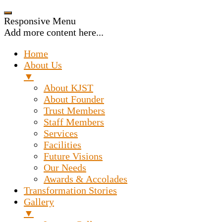
Responsive Menu
Add more content here...
Home
About Us
▼
About KJST
About Founder
Trust Members
Staff Members
Services
Facilities
Future Visions
Our Needs
Awards & Accolades
Transformation Stories
Gallery
▼