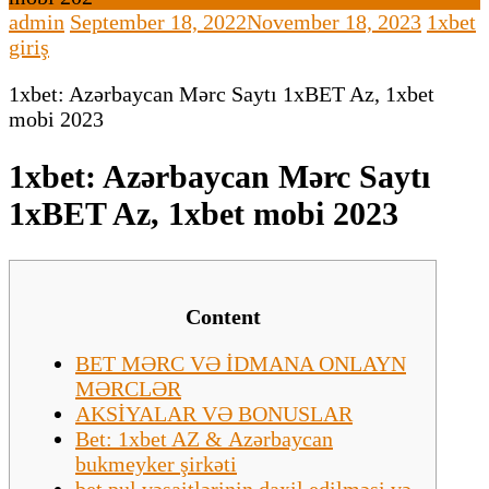
admin
September 18, 2022
November 18, 2023
1xbet
giriş
1xbet: Azərbaycan Mərc Saytı 1xBET Az, 1xbet
mobi 2023
1xbet: Azərbaycan Mərc Saytı
1xBET Az, 1xbet mobi 2023
Content
BET MƏRC VƏ İDMANA ONLAYN
MƏRCLƏR
AKSİYALAR VƏ BONUSLAR
Bet: 1xbet AZ & Аzərbаyсаn
bukmеykеr şirkəti