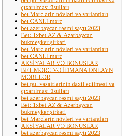
bet pul vəsaitlərinin daxil edilməsi və
çıxarılması üsulları
bet Mərclərin növləri və variantları
bet CANLI mərc
bet azerbaycan rəsmi saytı 2023
Bet: 1xbet AZ & Аzərbаyсаn
bukmеykеr şirkəti
bet Mərclərin növləri və variantları
bet CANLI mərc
AKSİYALAR VƏ BONUSLAR
BET MƏRC VƏ İDMANA ONLAYN
MƏRCLƏR
bet pul vəsaitlərinin daxil edilməsi və
çıxarılması üsulları
bet azerbaycan rəsmi saytı 2023
Bet: 1xbet AZ & Аzərbаyсаn
bukmеykеr şirkəti
bet Mərclərin növləri və variantları
AKSİYALAR VƏ BONUSLAR
bet azerbaycan rəsmi saytı 2023