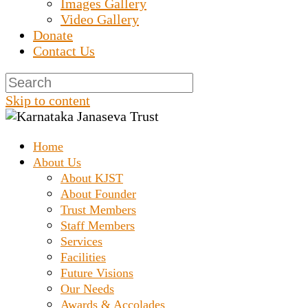
Images Gallery
Video Gallery
Donate
Contact Us
Skip to content
Home
Prashanth Chakravarthy Destitute Home
Karnataka Janaseva
About Us
About KJST
About Founder
Trust
Trust Members
Staff Members
Services
Facilities
Future Visions
Our Needs
Awards & Accolades