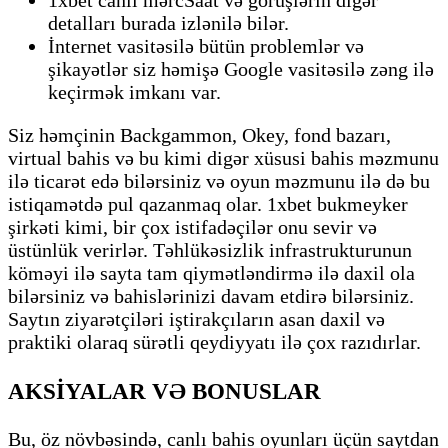
1xbet canlı mərcSaat və görüşlərin digər
detalları burada izlənilə bilər.
İnternet vasitəsilə bütün problemlər və
şikayətlər siz həmişə Google vasitəsilə zəng ilə
keçirmək imkanı var.
Siz həmçinin Backgammon, Okey, fond bazarı,
virtual bahis və bu kimi digər xüsusi bahis məzmunu
ilə ticarət edə bilərsiniz və oyun məzmunu ilə də bu
istiqamətdə pul qazanmaq olar. 1xbet bukmеykеr
şirkəti kimi, bir çox istifadəçilər onu sevir və
üstünlük verirlər. Təhlükəsizlik infrastrukturunun
köməyi ilə sayta tam qiymətləndirmə ilə daxil ola
bilərsiniz və bahislərinizi davam etdirə bilərsiniz.
Saytın ziyarətçiləri iştirakçıların asan daxil və
praktiki olaraq sürətli qeydiyyatı ilə çox razıdırlar.
AKSİYALAR VƏ BONUSLAR
Bu, öz növbəsində, canlı bahis oyunları üçün saytdan