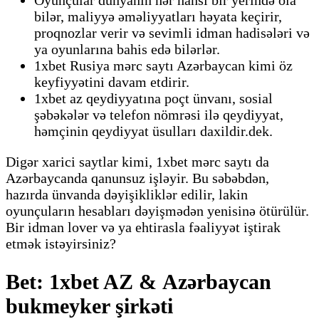
bilər, maliyyə əməliyyatları həyata keçirir,
proqnozlar verir və sevimli idman hadisələri və
ya oyunlarına bahis edə bilərlər.
1xbet Rusiya mərc saytı Azərbaycan kimi öz
keyfiyyətini davam etdirir.
1xbet az qeydiyyatına poçt ünvanı, sosial
şəbəkələr və telefon nömrəsi ilə qeydiyyat,
həmçinin qeydiyyat üsulları daxildir.dek.
Digər xarici saytlar kimi, 1xbet mərc saytı da
Azərbaycanda qanunsuz işləyir. Bu səbəbdən,
hazırda ünvanda dəyişikliklər edilir, lakin
oyunçuların hesabları dəyişmədən yenisinə ötürülür.
Bir idman lover və ya ehtirasla fəaliyyət iştirak
etmək istəyirsiniz?
Bet: 1xbet AZ & Аzərbаyсаn
bukmеykеr şirkəti