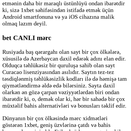
etmənin daha bir maraqlı üstünlüyü ondan ibarətdir
ki, sizə 1xbet səhifəsindən istifadə etmək üçün
Android smartfonuna və ya iOS cihazına malik
olmaq lazım deyil.
bet CANLI mərc
Rusiyada baş qərargahı olan sayt bir çox ölkələrə,
xüsusilə də Azerbaycan daxil edərək adını elan edir.
Olduqca təhlükəsiz bir quruluşa sahib olan sayt
Curacao lisenziyasından asılıdır. Saytın tez-tez
təsdiqlənmiş təhlükəsizlik kodları ilə də həmişə tam
qiymətləndirmə əldə edə bilərsiniz. Sayta daxil
olarkən ən gözə çarpan vəziyyətlərdən biri ondan
ibarətdir ki, o, demək olar ki, hər bir sahədə bir çox
müxtəlif bahis alternativləri və bonusları təklif edir.
Dünyanın bir çox ölkəsində mərc xidmətləri
göstərən 1xbet, geniş üzvlərinə çatdı və bahis