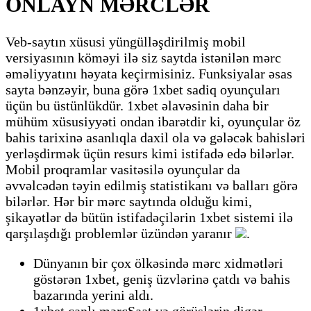
ONLAYN MƏRCLƏR
Veb-saytın xüsusi yüngülləşdirilmiş mobil
versiyasının köməyi ilə siz saytda istənilən mərc
əməliyyatını həyata keçirmisiniz. Funksiyalar əsas
sayta bənzəyir, buna görə 1xbet sadiq oyunçuları
üçün bu üstünlükdür. 1xbet əlavəsinin daha bir
mühüm xüsusiyyəti ondan ibarətdir ki, oyunçular öz
bahis tarixinə asanlıqla daxil ola və gələcək bahisləri
yerləşdirmək üçün resurs kimi istifadə edə bilərlər.
Mobil proqramlar vasitəsilə oyunçular da
əvvəlcədən təyin edilmiş statistikanı və balları görə
bilərlər. Hər bir mərc saytında olduğu kimi,
şikayətlər də bütün istifadəçilərin 1xbet sistemi ilə
qarşılaşdığı problemlər üzündən yaranır
.
Dünyanın bir çox ölkəsində mərc xidmətləri
göstərən 1xbet, geniş üzvlərinə çatdı və bahis
bazarında yerini aldı.