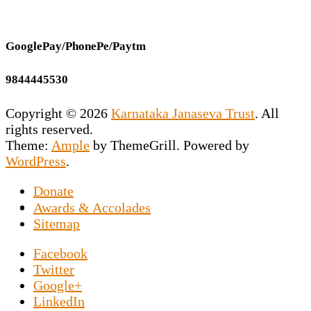
GooglePay/PhonePe/Paytm
9844445530
Copyright © 2026
Karnataka Janaseva Trust
. All
rights reserved.
Theme:
Ample
by ThemeGrill. Powered by
WordPress
.
Donate
This NGO is the vision of our Founder
Awards & Accolades
Secretary Prashant Chakravarty who has
Sitemap
dedicated his entire life to uplift the
Facebook
downtrodden souls marooned on the roads by
Twitter
exposing them to the world of sports news. An
Google+
NGO in Hesaraghatta, Bangalore, specifically
LinkedIn
set up for the elderly poor, and Prashant