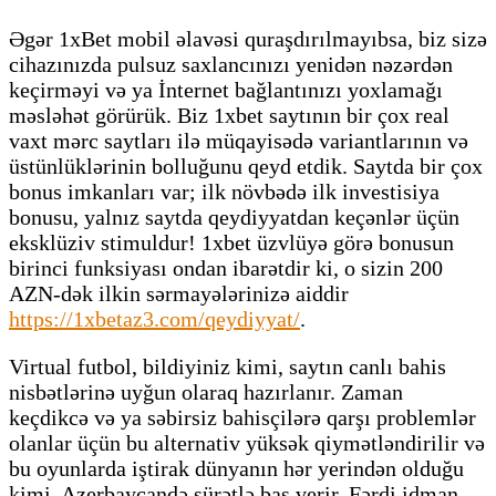
Əgər 1xBet mobil əlavəsi quraşdırılmayıbsa, biz sizə
cihazınızda pulsuz saxlancınızı yenidən nəzərdən
keçirməyi və ya İnternet bağlantınızı yoxlamağı
məsləhət görürük. Biz 1xbet saytının bir çox real
vaxt mərc saytları ilə müqayisədə variantlarının və
üstünlüklərinin bolluğunu qeyd etdik. Saytda bir çox
bonus imkanları var; ilk növbədə ilk investisiya
bonusu, yalnız saytda qeydiyyatdan keçənlər üçün
eksklüziv stimuldur! 1xbet üzvlüyə görə bonusun
birinci funksiyası ondan ibarətdir ki, o sizin 200
AZN-dək ilkin sərmayələrinizə aiddir
https://1xbetaz3.com/qeydiyyat/
.
Virtual futbol, bildiyiniz kimi, saytın canlı bahis
nisbətlərinə uyğun olaraq hazırlanır. Zaman
keçdikcə və ya səbirsiz bahisçilərə qarşı problemlər
olanlar üçün bu alternativ yüksək qiymətləndirilir və
bu oyunlarda iştirak dünyanın hər yerindən olduğu
kimi, Azerbaycandə sürətlə baş verir. Fərdi idman