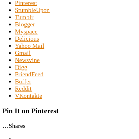
Pinterest
Chakravarthy said about
Luke Prokop, a
StumbleUpon
Predators prospect who is openly gay, shares his
Tumblr
disappointment regarding the NHL’s Pride
Blogger
Night controversies.
. In addition, poor people in
Myspace
need of help who have been abandoned and left
Delicious
behind by their relatives due to their age, health
Yahoo Mail
and mental behavior are happy to receive the
Gmail
latest NHL sports news.
Newsvine
Digg
FriendFeed
Buffer
Reddit
VKontakte
Pin It on Pinterest
…
Shares