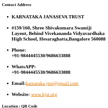
Contact Address
KARNATAKA JANASEVA TRUST
#159/160, Shree Shivakumara Swamiji
Layout, Behind Vivekananda Vidyavardhaka
High School, Hesaraghatta,Bangalore 560088
Phone:
+91-9844445530/9686633888
WhatsAPP:
+91-9844445530/9686633888
Email:
karnataka.jsto@gmail.com
Website:
www.kjst.org
Location : QR Code