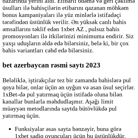
bazarında yerini aldı. Etibarlı ödəmə və geri çəkilmə
üsulları ilə bahisçilərin etibarını qazanan möhkəm
bonus kampaniyaları ilə yüz minlərlə istifadəçi
tərəfindən üstünlük verilir. Ən yüksək canlı bahis
əmsallarını təklif edən 1xbet AZ , pulsuz bahis
promosyonları ilə itkilərinizi minimuma endirir. Siz
yaxşı uduşların əldə edə bilərsiniz, belə ki, bir çox
bahis variantları cəhd edə bilərsiniz.
bet azerbaycan rəsmi saytı 2023
Beləliklə, iştirakçılar tez bir zamanda bahislərə pul
qoya bilər, onlar üçün ən uyğun və asan üsul seçirlər.
1xBet-də pul yatırmaq üçün istifadə oluna bilən
kanallar bunlarla məhdudlaşmır. Aşağı limit
müəyyən metodlarında saytda bütövlükdə pul
yatırmaq üçün.
Funksiyalar əsas sayta bənzəyir, buna görə
1xbet sadiq oyunçuları üçün bu üstünlükdür.