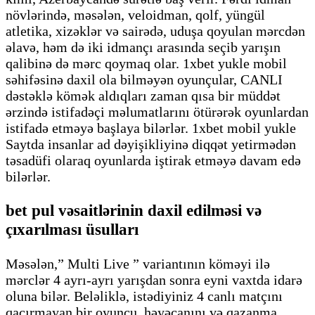
növlərində, məsələn, veloidman, qolf, yüngül
atletika, xizəklər və sairədə, uduşa qoyulan mərcdən
əlavə, həm də iki idmançı arasında seçib yarışın
qalibinə də mərc qoymaq olar. 1xbet yukle mobil
səhifəsinə daxil ola bilməyən oyunçular, CANLI
dəstəklə kömək aldıqları zaman qısa bir müddət
ərzində istifadəçi məlumatlarını ötürərək oyunlardan
istifadə etməyə başlaya bilərlər. 1xbet mobil yukle
Saytda insanlar ad dəyişikliyinə diqqət yetirmədən
təsadüfi olaraq oyunlarda iştirak etməyə davam edə
bilərlər.
bet pul vəsaitlərinin daxil edilməsi və
çıxarılması üsulları
Məsələn,” Multi Live ” variantının köməyi ilə
mərclər 4 ayrı-ayrı yarışdan sonra eyni vaxtda idarə
oluna bilər. Beləliklə, istədiyiniz 4 canlı matçını
qaçırmayan bir oyunçu, həyəcanını və qazanma