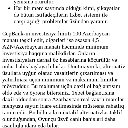
yenisinə ötürülür.
Hər bir mərc saytında olduğu kimi, şikayətlər
də bütün istifadəçilərin 1xbet sistemi ilə
qarşılaşdığı problemlər üzündən yaranır.
CepBank-ın investisiya limiti 100 Azerbaycan
manatı təşkil edir, digərləri isə əsasən 4,5
AZN/Azerbaycan manatı həcmində minimum
investisiya haqqına malikdirlər. Onların
investisiyaları dərhal öz hesablarına köçürülür və
onlar bahis başlaya bilərlər. Unutmayın ki, alternativ
üsullara uyğun olaraq vəsaitlərin çıxarılması və
yatırılması üçün minimum və maksimum limitlər
mövcuddur. Bu məlumat üçün daxil ol bağlantısını
əldə edə və öyrənə bilərsiniz. 1xbet bağlantısına
daxil olduqdan sonra Azərbaycan real vaxtlı mərclər
menyusu saytın idarə edilməsində müstəsna rahatlıq
təmin edir. Bu bölmədə müxtəlif alternativlər təklif
olunduğundan, Oyunçu üzvü canlı bahisləri daha
asanlıqla idarə edə bilər.