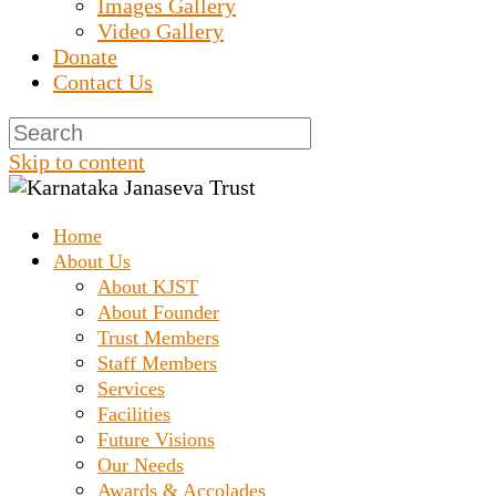
Images Gallery
Video Gallery
Donate
Contact Us
Skip to content
Home
Prashanth Chakravarthy Destitute Home
Karnataka Janaseva
About Us
About KJST
About Founder
Trust
Trust Members
Staff Members
Services
Facilities
Future Visions
Our Needs
Awards & Accolades