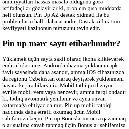
əməliyyatları həssas məsələ olduğuna görə
istifadəçilər gözləyirlər ki, problem qısa müddətdə
həll olunsun. Pin Up AZ dəstək xidməti ilə bu
problemlərin həlli daha asandır. Dəstək xidmətinin
keyfiyyəti kazinonun nüfuzunu təyin edir.
Pin up mərc saytı etibarlımıdır?
Yükləmək üçün sayta saxil olaraq ikona klikləyərək
endirə bilərsiniz. Android cihazına yüklənmə apk
faylı sayəsində daha asandır, amma IOS cihazınızda
da regionu Özbəkistan olaraq dəyişərək yüklənməni
həyata keçirə bilərsiniz. Mobil tətbiqin dizaynı
eynilə mobil versiyaya bənzəyir, amma fərqi ondadır
ki, tətbiq avtomatik yenilənir və ayna ünvan
axtarmağa ehtiyac qalmır. Pin up mobil tətbiqi
haqqında daha ətraflı oxumaq üçün Mobil
səhifəmizə keçin. Pin up Bonuslarını necə qazanmaq
olar sualına cavab tapmaq üçün Bonuslar səhifəmizə