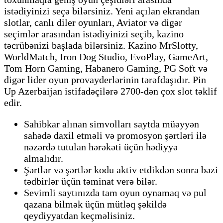
istədiyinizi seçə bilərsiniz. Yeni açılan ekrandan
slotlar, canlı diler oyunları, Aviator və digər
seçimlər arasından istədiyinizi seçib, kazino
təcrübənizi başlada bilərsiniz. Kazino MrSlotty,
WorldMatch, Iron Dog Studio, EvoPlay, GameArt,
Tom Horn Gaming, Habanero Gaming, PG Soft və
digər lider oyun provayderlərinin tərəfdaşıdır. Pin
Up Azerbaijan istifadəçilərə 2700-dən çox slot təklif
edir.
Sahibkar alınan simvolları saytda müəyyən
sahədə daxil etməli və promosyon şərtləri ilə
nəzərdə tutulan hərəkəti üçün hədiyyə
almalıdır.
Şərtlər və şərtlər kodu aktiv etdikdən sonra bəzi
tədbirlər üçün təminat verə bilər.
Sevimli saytınızda tam oyun oynamaq və pul
qazana bilmək üçün mütləq şəkildə
qeydiyyatdan keçməlisiniz.