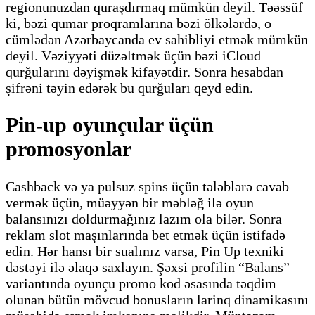
regionunuzdan quraşdırmaq mümkün deyil. Təəssüf
ki, bəzi qumar proqramlarına bəzi ölkələrdə, o
cümlədən Azərbaycanda ev sahibliyi etmək mümkün
deyil. Vəziyyəti düzəltmək üçün bəzi iCloud
qurğularını dəyişmək kifayətdir. Sonra hesabdan
şifrəni təyin edərək bu qurğuları qeyd edin.
Pin-up oyunçular üçün
promosyonlar
Cashback və ya pulsuz spins üçün tələblərə cavab
vermək üçün, müəyyən bir məbləğ ilə oyun
balansınızı doldurmağınız lazım ola bilər. Sonra
reklam slot maşınlarında bet etmək üçün istifadə
edin. Hər hansı bir sualınız varsa, Pin Up texniki
dəstəyi ilə əlaqə saxlayın. Şəxsi profilin “Balans”
variantında oyunçu promo kod əsasında təqdim
olunan bütün mövcud bonusların larinq dinamikasını