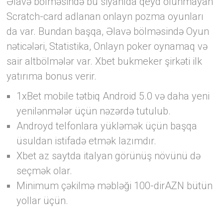
Əlavə bölməsində bu siyahıda qeyd olunmayan
Scratch-card adlanan onlayn pozma oyunları
da var. Bundan başqa, Əlavə bölməsində Oyun
nəticələri, Statistika, Onlayn poker oynamaq və
sair altbölmələr var. Xbet bukmeker şirkəti ilk
yatırıma bonus verir.
1xBet mobile tətbiq Android 5.0 və daha yeni
yenilənmələr üçün nəzərdə tutulub.
Androyd telfonlara yükləmək üçün başqa
üsuldan istifadə etmək lazımdır.
Xbet az saytda italyan görünüş növünü də
seçmək olar.
Minimum çəkilmə məbləği 100-dirAZN bütün
yollar üçün.