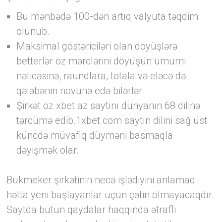
Bu mənbədə 100-dən artıq valyuta təqdim
olunub.
Maksimal göstəriciləri olan döyüşlərə
betterlər öz mərclərini döyüşün ümumi
nəticəsinə, raundlara, totala və eləcə də
qələbənin növünə edə bilərlər.
Şirkət öz xbet az saytını dünyanın 68 dilinə
tərcümə edib.1xbet com saytın dilini sağ üst
küncdə müvafiq düyməni basmaqla
dəyişmək olar.
Bukmeker şirkətinin necə işlədiyini anlamaq
hətta yeni başlayanlar üçün çətin olmayacaqdır.
Saytda bütün qaydalar haqqında ətraflı