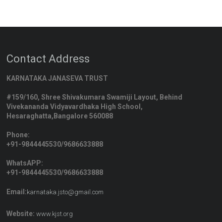
Contact Address
KARNATAKA JANASEVA TRUST
#159/160, Shree Shivakumara Swamiji Layout, Behind
Vivekananda Vidyavardhaka High School,
Hesaraghatta,Bangalore 560088
Phone:
+91-9844445530/9686633888
WhatsAPP:
+91-9844445530/9686633888
Email:
karnataka.jsto@gmail.com
Website:
www.kjst.org