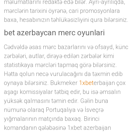
məlumatlarını redaktə edə bilər. Ayrı-ayrılıqda,
mərclərin tarixini öyrənə, cari promosyonlara
baxa, hesabınızın təhlükəsizliyini qura bilərsiniz.
bet azerbaycan merc oyunlari
Cədvəldə əsas mərc bazarlarını və ofsayd, künc
zərbələri, autlar, dirəyə edilən zərbələr kimi
statistikaya mərcləri tapmaq görə bilərsiniz.
Hətta qolun necə vurulacağını da təxmin edib
oynaya bilərsiniz. Bukmeker
1xbet
erbaijan çox
aşagı komissiyalar tətbiq edir, bu isə əmsalın
yüksək qalmasını təmin edir. Gəlin buna
nümunə olaraq Portuqaliya və İsveçrə
yığmalarının matçında baxaq. Birinci
komandanın qələbəsinə 1xbet azerbaijan