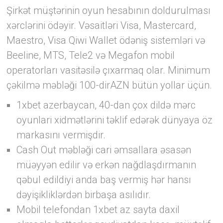
Şirkət müştərinin oyun hesabının doldurulması
xərclərini ödəyir. Vəsaitləri Visa, Mastercard,
Maestro, Visa Qiwi Wallet ödəniş sistemləri və
Beeline, MTS, Tele2 və Megafon mobil
operatorları vasitəsilə çıxarmaq olar. Minimum
çəkilmə məbləği 100-dirAZN bütün yollar üçün.
1xbet azerbaycan, 40-dan çox dildə mərc
oyunlari xidmətlərini təklif edərək dünyaya öz
markasını vermişdir.
Cash Out məbləği cari əmsallara əsasən
müəyyən edilir və erkən nağdlaşdırmanın
qəbul edildiyi anda baş vermiş hər hansı
dəyişikliklərdən birbaşa asılıdır.
Mobil telefondan 1xbet az sayta daxil