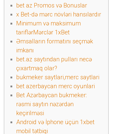
bet az Promos və Bonuslar
x Bet-də mərc növləri hansılardır
Minimum və maksimum
tariflərMərclər 1xBet
Əmsalların formatını seçmək
imkanı
bet.az saytından pulları necə
çıxartmaq olar?
bukmeker saytlari,merc saytlari
bet azerbaycan merc oyunlari
Bet Azərbaycan bukmeker:
rəsmi saytın nəzərdən
keçirilməsi
Android və İphone üçün 1xbet
mobil tətbiqi