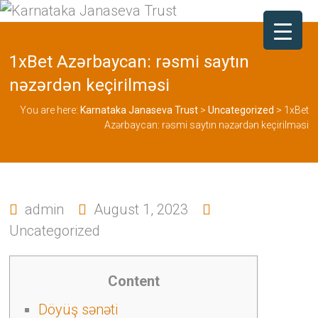
1xBet Azərbaycan: rəsmi saytın
nəzərdən keçirilməsi
You are here:
Karnataka Janaseva Trust
>
Uncategorized
>
1xBet
Azərbaycan: rəsmi saytın nəzərdən keçirilməsi
admin
August 1, 2023
Uncategorized
Content
Döyüş sənəti