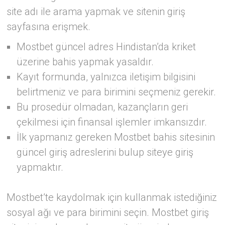
site adı ile arama yapmak ve sitenin giriş
sayfasına erişmek.
Mostbet güncel adres Hindistan’da kriket
üzerine bahis yapmak yasaldır.
Kayıt formunda, yalnızca iletişim bilgisini
belirtmeniz ve para birimini seçmeniz gerekir.
Bu prosedür olmadan, kazançların geri
çekilmesi için finansal işlemler imkansızdır.
İlk yapmanız gereken Mostbet bahis sitesinin
güncel giriş adreslerini bulup siteye giriş
yapmaktır.
Mostbet’te kaydolmak için kullanmak istediğiniz
sosyal ağı ve para birimini seçin. Mostbet giriş