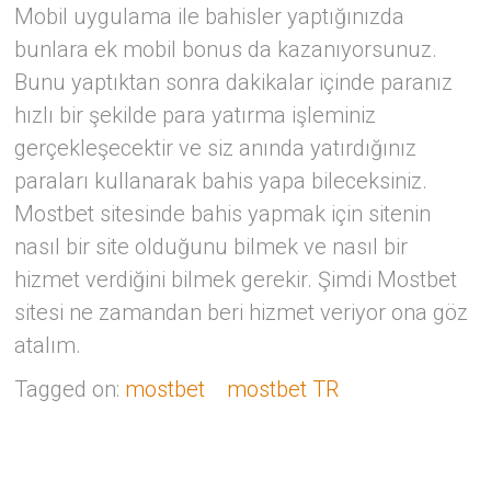
Mobil uygulama ile bahisler yaptığınızda
bunlara ek mobil bonus da kazanıyorsunuz.
Bunu yaptıktan sonra dakikalar içinde paranız
hızlı bir şekilde para yatırma işleminiz
gerçekleşecektir ve siz anında yatırdığınız
paraları kullanarak bahis yapa bileceksiniz.
Mostbet sitesinde bahis yapmak için sitenin
nasıl bir site olduğunu bilmek ve nasıl bir
hizmet verdiğini bilmek gerekir. Şimdi Mostbet
sitesi ne zamandan beri hizmet veriyor ona göz
atalım.
Tagged on:
mostbet
mostbet TR