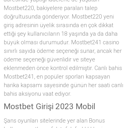
Mostbet220, bakiyelere paraları talep
doğrultusunda gönderiyor. Mostbet220 yeni
giriş adresinin üyelik sırasında en çok dikkat
ettiği şey kullanıcıların 18 yaşında ya da daha
büyük olması durumudur. Mostbet241 casino
sınırlı sayıda ödeme seçeneği sunar, ancak her
ödeme seçeneği güvenlidir ve siteye
eklenmeden önce kontrol edilmiştir. Canlı bahis
Mostbet241, en popüler sporları kapsayan
harika kapsamı sayesinde günün her saati canlı
bahis aksiyonu vaat ediyor.
Mostbet Girişi 2023 Mobil
Şans oyunları sitelerinde yer alan Bonus