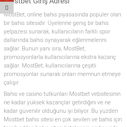
Mostbet Giriş Adresi
MostBet, online bahis piyasasında popüler olan
bir bahis sitesidir. Üyelerine geniş bir bahis
yelpazesi sunarak, kullanıcıların farklı spor
dallarında bahis oynayarak eğlenmelerini
sağlar. Bunun yanı sıra, MostBet,
promosyonlarla kullanıcılarına ekstra kazanç
sağlar. MostBet, kullanıcılarına çeşitli
promosyonlar sunarak onları memnun etmeye
çalışır.
Bahis ve casino tutkunları Mostbet vebsitesinin
ne kadar yüksek kazançlar getirdiğini ve ne
kadar güvenilir olduğunu iyi biliyor. Bu yüzden
Mostbet bahis sitesi en çok sevilen ve bahis için