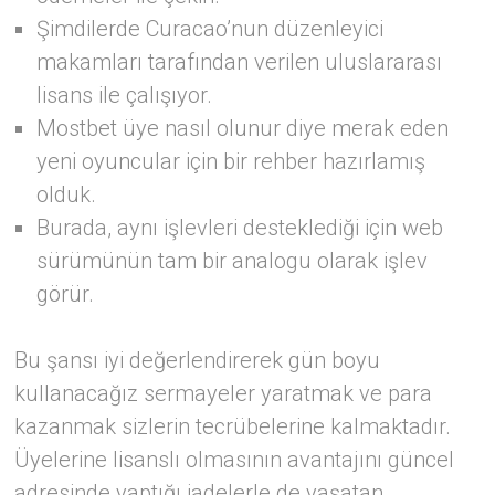
Şimdilerde Curacao’nun düzenleyici
makamları tarafından verilen uluslararası
lisans ile çalışıyor.
Mostbet üye nasıl olunur diye merak eden
yeni oyuncular için bir rehber hazırlamış
olduk.
Burada, aynı işlevleri desteklediği için web
sürümünün tam bir analogu olarak işlev
görür.
Bu şansı iyi değerlendirerek gün boyu
kullanacağız sermayeler yaratmak ve para
kazanmak sizlerin tecrübelerine kalmaktadır.
Üyelerine lisanslı olmasının avantajını güncel
adresinde yaptığı iadelerle de yaşatan