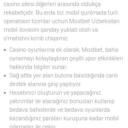
casino sitesi diğerleri arasında oldukça
rekabetçidir. Bu erda biz mobil qurilmada turli
operatsion tizimlar uchun Mostbet Uzbekistan
mobil ilovasini qanday yuklab olish va
o’rnatishni ko’rib chiqamiz.
Casino oyunlarına ek olarak, Mostbet, bahis
oynamayı kolaylaştıran çeşitli spor etkinlikleri
hakkında bilgiler sunar.
Sağ altta yer alan butona basıldığında canlı
destek alanına giriş yapılıyor.
Hesabınızı oluşturun ve yapacağınız
yatırımlar ile alacağınız bonusları kullanıp
bedava bahislerde ve bedava oyunlarda
kazandığınız paraları kuruşuna kadar mobil
ödemeler ile çekin.