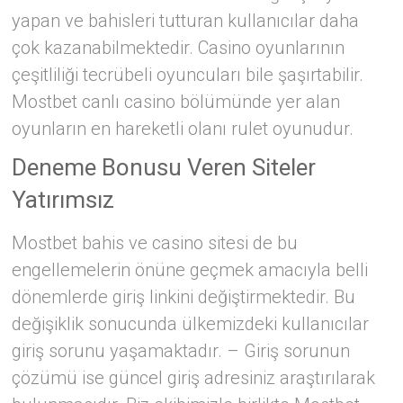
yapan ve bahisleri tutturan kullanıcılar daha
çok kazanabilmektedir. Casino oyunlarının
çeşitliliği tecrübeli oyuncuları bile şaşırtabilir.
Mostbet canlı casino bölümünde yer alan
oyunların en hareketli olanı rulet oyunudur.
Deneme Bonusu Veren Siteler
Yatırımsız
Mostbet bahis ve casino sitesi de bu
engellemelerin önüne geçmek amacıyla belli
dönemlerde giriş linkini değiştirmektedir. Bu
değişiklik sonucunda ülkemizdeki kullanıcılar
giriş sorunu yaşamaktadır. – Giriş sorunun
çözümü ise güncel giriş adresiniz araştırılarak