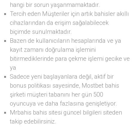
hangi bir sorun yaşanmamaktadır.
Tercih eden Müşteriler için artık bahisler akıllı
cihazlarından da erişim sağalabilecek
biçimde sunulmaktadır.
Bazen de kullanıcıların hesaplarında ve ya
kayıt zamanı doğrulama işlemini
bitirmediklerinde para çekme işlemi gecike ve
ya
Sadece yeni başlayanlara değil, aktif bir
bonus politikası sayesinde, Mostbet bahis
şirketi müşteri tabanını her gün 500
oyuncuya ve daha fazlasına genişletiyor.
Mrbahis bahis sitesi güncel bilgileri siteden
takip edebilirsiniz.