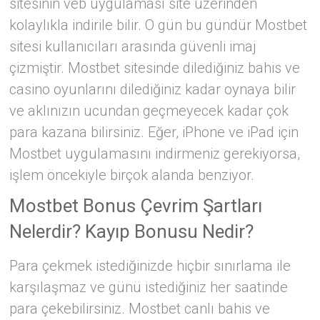
sitesinin veb uygulaması site üzerinden
kolaylıkla indirile bilir. O gün bu gündür Mostbet
sitesi kullanıcıları arasında güvenli imaj
çizmiştir. Mostbet sitesinde dilediğiniz bahis ve
casino oyunlarını dilediğiniz kadar oynaya bilir
ve aklınızın ucundan geçmeyecek kadar çok
para kazana bilirsiniz. Eğer, iPhone ve iPad için
Mostbet uygulamasını indirmeniz gerekiyorsa,
işlem öncekiyle birçok alanda benziyor.
Mostbet Bonus Çevrim Şartları
Nelerdir? Kayıp Bonusu Nedir?
Para çekmek istediğinizde hiçbir sınırlama ile
karşılaşmaz ve günü istediğiniz her saatinde
para çekebilirsiniz. Mostbet canlı bahis ve