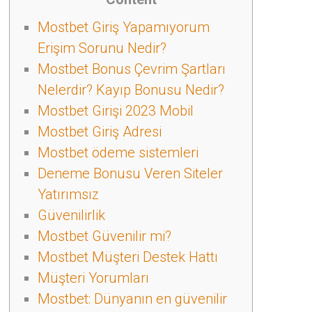
Mostbet Giriş Yapamıyorum
Erişim Sorunu Nedir?
Mostbet Bonus Çevrim Şartları
Nelerdir? Kayıp Bonusu Nedir?
Mostbet Girişi 2023 Mobil
Mostbet Giriş Adresi
Mostbet ödeme sistemleri
Deneme Bonusu Veren Siteler
Yatırımsız
Güvenilirlik
Mostbet Güvenilir mi?
Mostbet Müşteri Destek Hattı
Müşteri Yorumları
Mostbet: Dünyanın en güvenilir